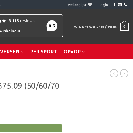
7
Verlanglijst
Login
0
WINKELWAGEN /
€
0.00
IVERSEN
PER SPORT
OP=OP
B75.09 (50/60/70