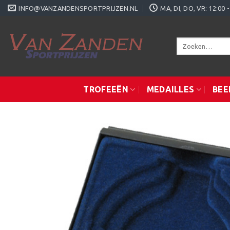
Ga
INFO@VANZANDENSPORTPRIJZEN.NL
MA, DI, DO, VR: 12:0
naar
inhoud
Zoeken
naar:
TROFEEËN
MEDAILLES
BEE