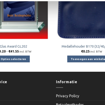
Glas Award GL202
Medaillehouder B170 (32/40
Prijsklasse:
3.20
-
€
41.55
€
0.25
incl. BTW
incl. BTW
€33.20
tot
Opties selecteren
Toevoegen aan winkel
€41.55
Dit
product
heeft
meerdere
vice
Informatie
variaties.
Deze
Privacy Policy
optie
kan
Betaalmethodes