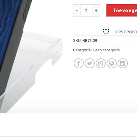
Medaillehouder B75.09 (50/60
Toevoege
Toevoegen 
SKU:
RB75.09
Categorie:
Geen categorie