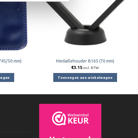
/45/50 mm)
Medaillehouder B165 (70 mm)
€
3.15
incl. BTW
wagen
Toevoegen aan winkelwagen