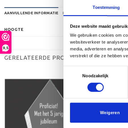
Toestemming
AANVULLENDE INFORMATIE
BEOORDELINGEN (0)
Deze website maakt gebruik
HOOGTE
We gebruiken cookies om cont
websiteverkeer te analyseren
9,5
media, adverteren en analys
verstrekt of die ze hebben v
GERELATEERDE PRODUCTEN
Toestemmingsselectie
Noodzakelijk
Toevoegen
aan
verlanglijst
Weigeren