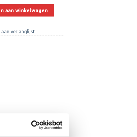
/70 mm) aantal
n aan winkelwagen
aan verlanglijst