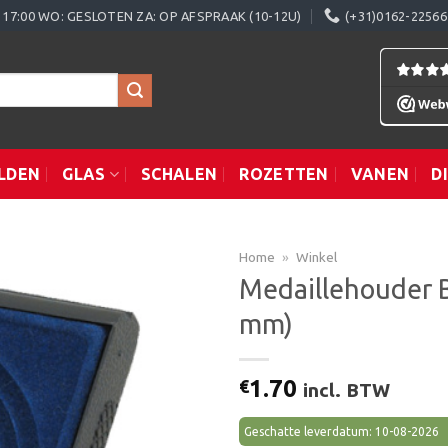
0 - 17:00 WO: GESLOTEN ZA: OP AFSPRAAK (10-12U)
(+31)0162-22566
LDEN
GLAS
SCHALEN
ROZETTEN
VANEN
D
Home
»
Winkel
Medaillehouder 
mm)
Toevoegen
aan
verlanglijst
1.70
€
incl. BTW
Geschatte leverdatum: 10-08-2026