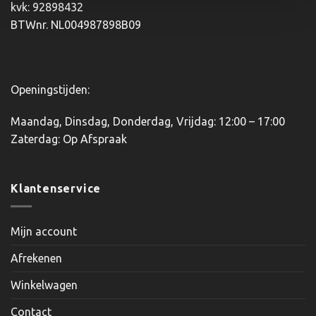
kvk: 92898432
op
BTWnr. NL004987898B09
de
productpagina
Openingstijden:
Maandag, Dinsdag, Donderdag, Vrijdag: 12:00 – 17:00
Zaterdag: Op Afspraak
Klantenservice
Mijn account
Afrekenen
Winkelwagen
Contact