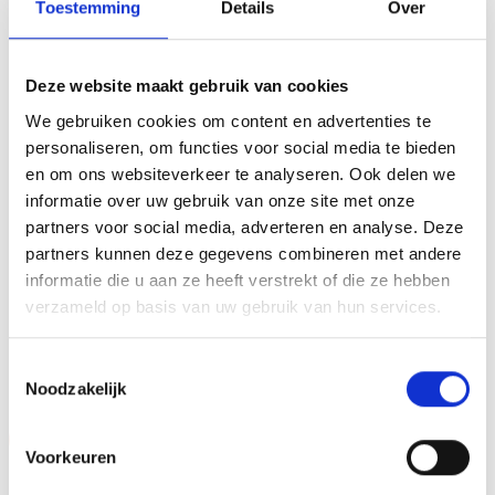
Toestemming
Details
Over
(sport)toernooi, businessevenement of als een leuk
cadeau om uit te reiken. We kunnen de beker
personaliseren door er een tekst op de voet van de beker
Deze website maakt gebruik van cookies
aan te brengen. We graveren de tekst gecentreerd op een
We gebruiken cookies om content en advertenties te
aluminium plaatje.Op de beker zelf kunnen we een door
personaliseren, om functies voor social media te bieden
jou gekozen afbeelding op plakken. Dit kan een van onze
en om ons websiteverkeer te analyseren. Ook delen we
tweehonderd standaard afbeeldingen zijn, maar ook een
informatie over uw gebruik van onze site met onze
eigen logo of afbeelding. Deze kun je uploaden via het
partners voor social media, adverteren en analyse. Deze
menu
partners kunnen deze gegevens combineren met andere
informatie die u aan ze heeft verstrekt of die ze hebben
verzameld op basis van uw gebruik van hun services.
GERELATEERDE PRODUCTEN
Toestemmingsselectie
Noodzakelijk
Aanbieding!
Aanbieding!
Voorkeuren
Toevoegen
Toevoegen
aan
aan