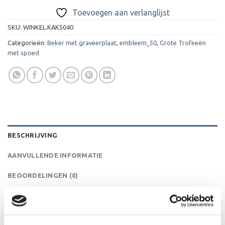
Toevoegen aan verlanglijst
SKU:
WINKEL.KAK5040
Categorieën:
Beker met graveerplaat
,
embleem_50
,
Grote Trofeeën
met spoed
BESCHRIJVING
AANVULLENDE INFORMATIE
BEOORDELINGEN (0)
Deze beker is een flinke beker waarin een mooi blauw
patroon in de cup is verwerkt.De AK5040 is een heel
mooie trofee die zeer geschikt is voor ieder