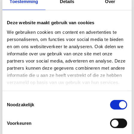
Toestemming
Details
Over
trofee die zeer geschikt is voor ieder (sport)toernooi,
businessevenement of als een leuk cadeau om uit te
reiken. We kunnen de beker personaliseren door er een
Deze website maakt gebruik van cookies
tekst op de voet van de beker aan te brengen. We
We gebruiken cookies om content en advertenties te
graveren de tekst gecentreerd op een aluminium
personaliseren, om functies voor social media te bieden
plaatje.Op de beker zelf kunnen we een door jou gekozen
en om ons websiteverkeer te analyseren. Ook delen we
afbeelding op plakken. Dit kan een van onze tweehonderd
informatie over uw gebruik van onze site met onze
standaard afbeeldingen zijn, maar ook een eigen logo of
partners voor social media, adverteren en analyse. Deze
afbeelding. Deze kun je uploaden via het menu
partners kunnen deze gegevens combineren met andere
informatie die u aan ze heeft verstrekt of die ze hebben
verzameld op basis van uw gebruik van hun services.
GERELATEERDE PRODUCTEN
Toestemmingsselectie
Noodzakelijk
Aanbieding!
Aanbieding!
Voorkeuren
Toevoegen
Toevoegen
aan
aan