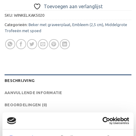
Toevoegen aan verlanglijst
SKU:
WINKEL.KAK5020
Categorieën:
Beker met graveerplaat
,
Embleem (2,5 cm)
,
Middelgrote
Trofeeën met spoed
BESCHRIJVING
AANVULLENDE INFORMATIE
BEOORDELINGEN (0)
Een mooie en elegante kelkbeker met in de kelk een mooie
rode element. Doordat deze beker van kunststof is zijn
deze bekers ook erg licht.De AK5020 is een heel mooie