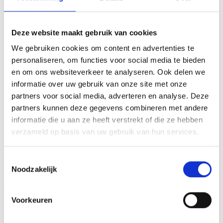
businessevenement of als een leuk cadeau om uit te
reiken. We kunnen de beker personaliseren door er een
Deze website maakt gebruik van cookies
tekst op de voet van de beker aan te brengen. We
We gebruiken cookies om content en advertenties te
graveren de tekst gecentreerd op een aluminium
personaliseren, om functies voor social media te bieden
plaatje.Op de beker zelf kunnen we een door jou gekozen
en om ons websiteverkeer te analyseren. Ook delen we
afbeelding op plakken. Dit kan een van onze tweehonderd
informatie over uw gebruik van onze site met onze
standaard afbeeldingen zijn, maar ook een eigen logo of
partners voor social media, adverteren en analyse. Deze
afbeelding. Deze kun je uploaden via het menu
partners kunnen deze gegevens combineren met andere
informatie die u aan ze heeft verstrekt of die ze hebben
verzameld op basis van uw gebruik van hun services.
GERELATEERDE PRODUCTEN
Toestemmingsselectie
Noodzakelijk
Aanbieding!
Aanbieding!
Voorkeuren
Toevoegen
Toevoegen
aan
aan
verlanglijst
verlanglijst