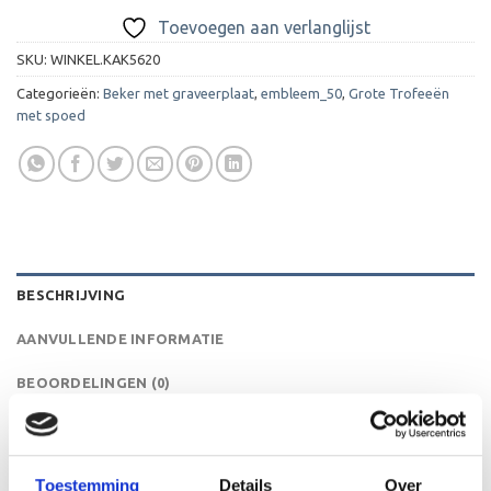
Toevoegen aan verlanglijst
SKU:
WINKEL.KAK5620
Categorieën:
Beker met graveerplaat
,
embleem_50
,
Grote Trofeeën
met spoed
BESCHRIJVING
AANVULLENDE INFORMATIE
BEOORDELINGEN (0)
Deze trofee is leverbaar in een goud, zilver of brons
uitvoering.De AK5620 is een heel mooie trofee die zeer
Toestemming
Details
Over
geschikt is voor ieder (sport)toernooi,