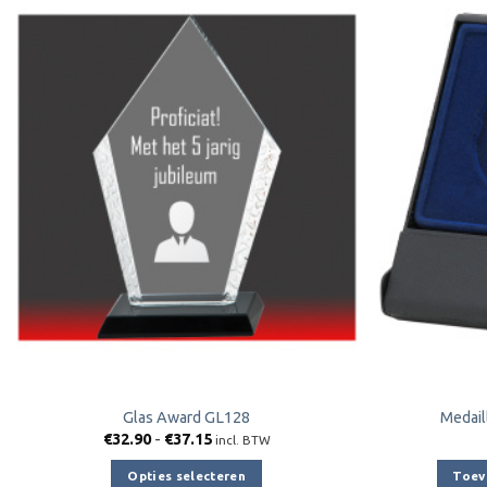
Toevoegen
aan
verlanglijst
Glas Award GL128
Medail
Prijsklasse:
€
32.90
-
€
37.15
incl. BTW
€32.90
tot
Opties selecteren
Toev
€37.15