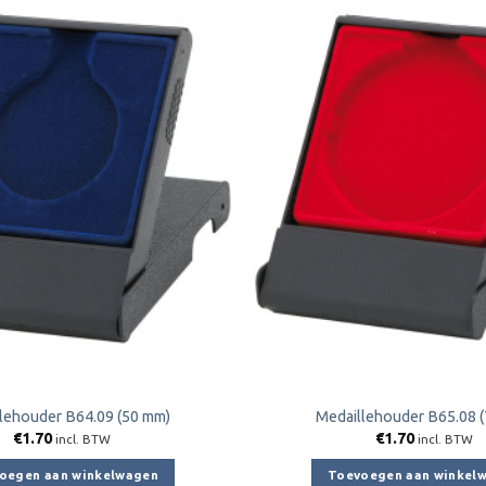
Toevoegen
aan
verlanglijst
lehouder B64.09 (50 mm)
Medaillehouder B65.08 
€
1.70
€
1.70
incl. BTW
incl. BTW
oegen aan winkelwagen
Toevoegen aan winkel