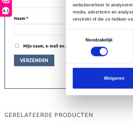
websiteverkeer te analyseren
9,5
media, adverteren en analys
Naam
*
verstrekt of die ze hebben v
Toestemmingsselectie
Noodzakelijk
Mijn naam, e-mail en site opslaan in deze browser voo
Weigeren
GERELATEERDE PRODUCTEN