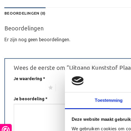
BEOORDELINGEN (0)
Beoordelingen
Er zijn nog geen beoordelingen.
Wees de eerste om “Uitgang Kunststof Pla
Je waardering
*
1 van de 5 sterren
2 van de 5 sterren
3 van de 5 s
Je beoordeling
*
Toestemming
Deze website maakt gebruik
We gebruiken cookies om cont