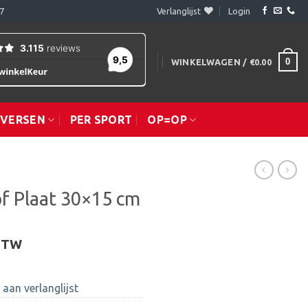
7
Verlanglijst
Login
0
WINKELWAGEN /
€
0.00
IVERSEN
PER SPORT
OP=OP
f Plaat 30×15 cm
 BTW
aan verlanglijst