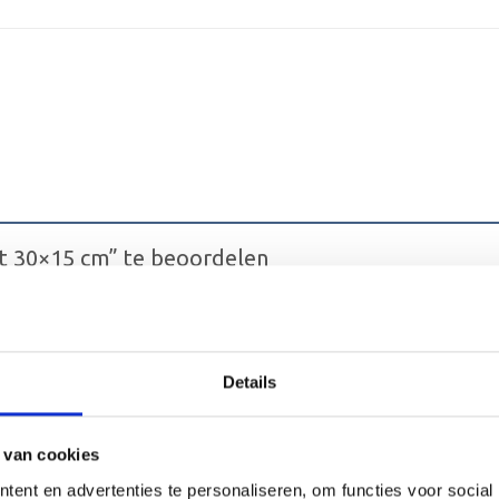
at 30×15 cm” te beoordelen
terren
4 van de 5 sterren
5 van de 5 sterren
Details
 van cookies
ent en advertenties te personaliseren, om functies voor social