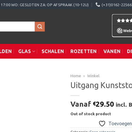
0 - 17:00 WO: GESLOTEN ZA: OP AFSPRAAK (10-12U)
(+31)0162-22566
LDEN
GLAS
SCHALEN
ROZETTEN
VANEN
D
Home
»
Winkel
Uitgang Kunststo
Toevoegen
Vanaf
29.50
€
incl.
aan
verlanglijst
Out of stock product
Toevoegen 
Categorie:
Geen categorie