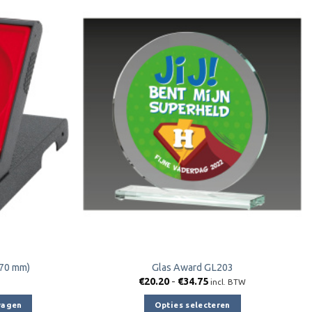
Toevoegen
Toevoegen
aan
aan
verlanglijst
verlanglijst
(70 mm)
Glas Award GL203
Prijsklasse:
€
20.20
-
€
34.75
incl. BTW
€20.20
tot
wagen
Opties selecteren
€34.75