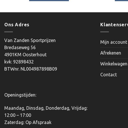
Dit
product
heeft
meerdere
Ons Adres
Klantenser
variaties.
Deze
Van Zanden Sportprijzen
Mijn account
optie
Bredaseweg 56
kan
Afrekenen
4901KM Oosterhout
gekozen
kvk: 92898432
worden
Winkelwagen
BTWnr. NL004987898B09
op
Contact
de
productpagina
Openingstijden:
Maandag, Dinsdag, Donderdag, Vrijdag:
12:00 – 17:00
Zaterdag: Op Afspraak