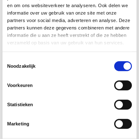
en om ons websiteverkeer te analyseren. Ook delen we
GERELATEERDE PRODUCTEN
informatie over uw gebruik van onze site met onze
partners voor social media, adverteren en analyse. Deze
partners kunnen deze gegevens combineren met andere
informatie die u aan ze heeft verstrekt of die ze hebben
Aanbieding!
Aanbieding!
verzameld op basis van uw gebruik van hun services.
Toevoegen
Toevoegen
aan
aan
verlanglijst
verlanglijst
Toestemmingsselectie
Noodzakelijk
Voorkeuren
Beeld FG407 (14,5 cm)
Beeld FG283 (10 cm) OP=OP
Statistieken
OP=OP
Oorspronkelijke
Huidige
€
5.15
€
4.15
incl. BTW
prijs
prijs
Oorspronkelijke
Huidige
€
9.60
€
8.10
incl. BTW
was:
is:
prijs
prijs
Bestellen
€5.15.
€4.15.
was:
is:
Marketing
Opties selecteren
€9.60.
€8.10.
Dit
product