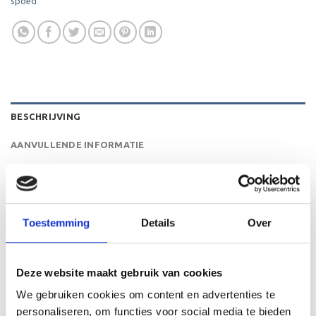
spoed
BESCHRIJVING
AANVULLENDE INFORMATIE
BEOORDELINGEN (0)
De MT.124 is een heel mooie trofee die zeer geschikt is
Toestemming
Details
Over
voor ieder (sport)toernooi of businessevenement. We
kunnen de beker personaliseren door er een tekst op de
voet van de beker aan te brengen. We graveren de tekst
Deze website maakt gebruik van cookies
gecentreerd op een aluminium plaatje.
We gebruiken cookies om content en advertenties te
personaliseren, om functies voor social media te bieden