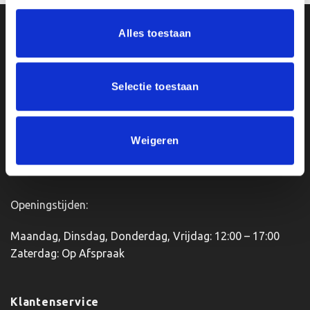
heeft
meerdere
Alles toestaan
Ons Adres
variaties.
Deze
optie
Van Zanden Sportprijzen
kan
Selectie toestaan
Bredaseweg 56
gekozen
4901KM Oosterhout
worden
kvk: 92898432
op
Weigeren
BTWnr. NL004987898B09
de
productpagina
Openingstijden:
Maandag, Dinsdag, Donderdag, Vrijdag: 12:00 – 17:00
Zaterdag: Op Afspraak
Klantenservice