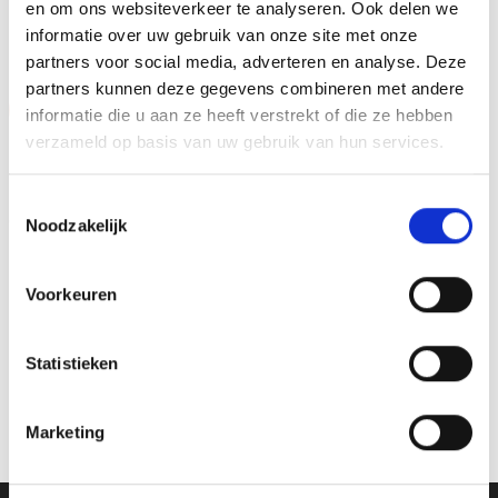
en om ons websiteverkeer te analyseren. Ook delen we
GERELATEERDE PRODUCTEN
informatie over uw gebruik van onze site met onze
partners voor social media, adverteren en analyse. Deze
partners kunnen deze gegevens combineren met andere
Aanbieding!
Aanbieding!
informatie die u aan ze heeft verstrekt of die ze hebben
verzameld op basis van uw gebruik van hun services.
Toevoegen
Toevoegen
aan
aan
verlanglijst
verlanglijst
Toestemmingsselectie
Noodzakelijk
Voorkeuren
Beeld FG283 (10 cm) OP=OP
Z0173 (14 cm) OP=OP
Statistieken
Oorspronkelijke
Huidige
Oorspronkelijke
Huidige
€
5.15
€
4.15
€
4.95
€
3.95
incl. BTW
incl. BTW
prijs
prijs
prijs
prijs
was:
is:
was:
is:
Bestellen
Bestellen
Marketing
€5.15.
€4.15.
€4.95.
€3.95.