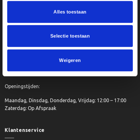
Ons Adres
Alles toestaan
Van Zanden Sportprijzen
Bredaseweg 56
Selectie toestaan
4901KM Oosterhout
kvk: 92898432
BTWnr. NL004987898B09
Weigeren
Openingstijden:
Maandag, Dinsdag, Donderdag, Vrijdag: 12:00 – 17:00
Zaterdag: Op Afspraak
Klantenservice