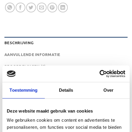
BESCHRIJVING
AANVULLENDE INFORMATIE
BEOORDELINGEN (0)
De ML.045 is een heel mooie trofee die zeer geschikt is
voor ieder (sport)toernooi of businessevenement. We
Toestemming
Details
Over
kunnen de beker personaliseren door er een tekst op de
voet van de beker aan te brengen. We graveren de tekst
gecentreerd op een aluminium plaatje.
Deze website maakt gebruik van cookies
We gebruiken cookies om content en advertenties te
personaliseren, om functies voor social media te bieden