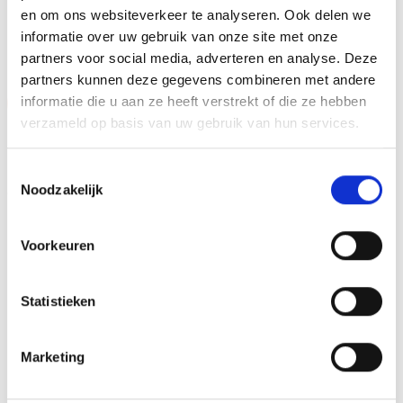
en om ons websiteverkeer te analyseren. Ook delen we
GERELATEERDE PRODUCTEN
informatie over uw gebruik van onze site met onze
partners voor social media, adverteren en analyse. Deze
partners kunnen deze gegevens combineren met andere
informatie die u aan ze heeft verstrekt of die ze hebben
Aanbieding!
Aanbieding!
verzameld op basis van uw gebruik van hun services.
Toevoegen
Toevoegen
aan
aan
verlanglijst
verlanglijst
Toestemmingsselectie
Noodzakelijk
Voorkeuren
Beeld RE.056.78 (19 cm)
Beeld Z0191 OP=OP
Statistieken
OP=OP
Prijsklasse:
Oorspronkelijke
Huidige
€
3.65
-
€
4.45
€
15.80
€
14.30
incl. BTW
incl. BTW
€3.65
prijs
prijs
tot
was:
is:
Marketing
Opties selecteren
Opties selecteren
€4.45
€15.80.
€14.30.
Dit
Dit
product
product