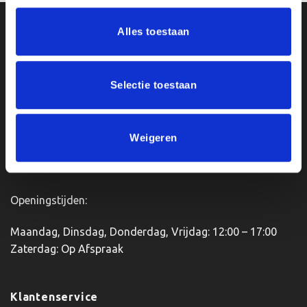
heeft
heeft
meerdere
meerdere
Ons Adres
Alles toestaan
variaties.
variaties.
Deze
Deze
optie
optie
Van Zanden Sportprijzen
kan
kan
Selectie toestaan
Bredaseweg 56
gekozen
gekozen
4901KM Oosterhout
worden
worden
kvk: 92898432
op
op
BTWnr. NL004987898B09
Weigeren
de
de
productpagina
productpagina
Openingstijden:
Maandag, Dinsdag, Donderdag, Vrijdag: 12:00 – 17:00
Zaterdag: Op Afspraak
Klantenservice