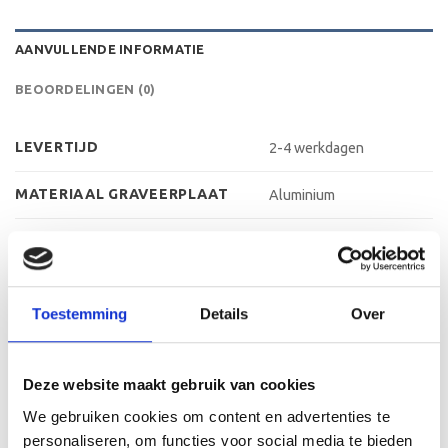
AANVULLENDE INFORMATIE
BEOORDELINGEN (0)
LEVERTIJD
2-4 werkdagen
MATERIAAL GRAVEERPLAAT
Aluminium
MAX AANTAL REGELS
4-5 regels
MAX TEKENS PER REGEL
30 leestekens
Toestemming
Details
Over
METHODE PERSONALISATIE
Graveren
HOOGTE
39 cm, 41,5 cm, 45,5 cm
Deze website maakt gebruik van cookies
We gebruiken cookies om content en advertenties te
personaliseren, om functies voor social media te bieden