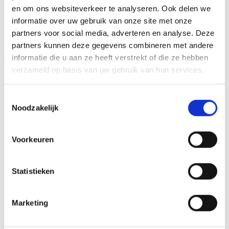
en om ons websiteverkeer te analyseren. Ook delen we
GERELATEERDE PRODUCTEN
informatie over uw gebruik van onze site met onze
partners voor social media, adverteren en analyse. Deze
partners kunnen deze gegevens combineren met andere
informatie die u aan ze heeft verstrekt of die ze hebben
Aanbieding!
Aanbieding!
verzameld op basis van uw gebruik van hun services.
Toevoegen
Toevoegen
aan
aan
verlanglijst
verlanglijst
Toestemmingsselectie
Noodzakelijk
Voorkeuren
Beeld RE.056.78 (19 cm)
Z0147 (12 cm) OP=OP
Statistieken
OP=OP
Oorspronkelijke
Huidige
Oorspronkelijke
Huidige
€
4.95
€
3.95
€
15.80
€
14.30
incl. BTW
incl. BTW
prijs
prijs
prijs
prijs
was:
is:
was:
is:
Marketing
Bestellen
Opties selecteren
€4.95.
€3.95.
€15.80.
€14.30.
Dit
product