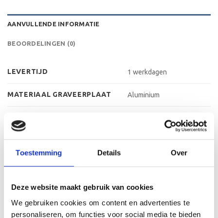
AANVULLENDE INFORMATIE
BEOORDELINGEN (0)
LEVERTIJD
1 werkdagen
MATERIAAL GRAVEERPLAAT
Aluminium
MAX AANTAL REGELS
4-5 regels
MAX TEKENS PER REGEL
30 leestekens
Toestemming
Details
Over
METHODE PERSONALISATIE
Graveren
HOOGTE
38,5 cm, 41,5 cm, 45,5 cm
Deze website maakt gebruik van cookies
We gebruiken cookies om content en advertenties te
personaliseren, om functies voor social media te bieden