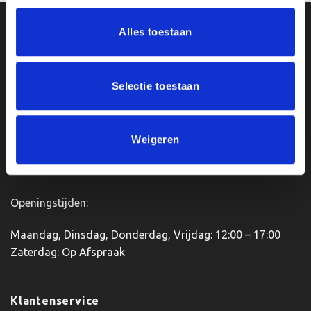
heeft
meerdere
Ons Adres
Alles toestaan
variaties.
Deze
optie
Van Zanden Sportprijzen
kan
Selectie toestaan
Bredaseweg 56
gekozen
4901KM Oosterhout
worden
kvk: 92898432
op
BTWnr. NL004987898B09
Weigeren
de
productpagina
Openingstijden:
Maandag, Dinsdag, Donderdag, Vrijdag: 12:00 – 17:00
Zaterdag: Op Afspraak
Klantenservice