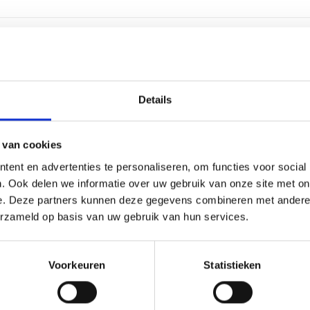
1 werk
Details
Alumin
4-5 reg
 van cookies
ent en advertenties te personaliseren, om functies voor social
30 lee
. Ook delen we informatie over uw gebruik van onze site met on
e. Deze partners kunnen deze gegevens combineren met andere i
Graver
erzameld op basis van uw gebruik van hun services.
54 cm, 
Voorkeuren
Statistieken