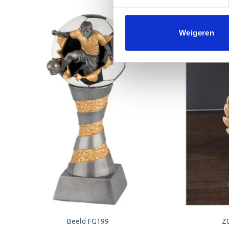
Weigeren
Aanbieding!
Toevoegen
aan
verlanglijst
Beeld FG199
Z