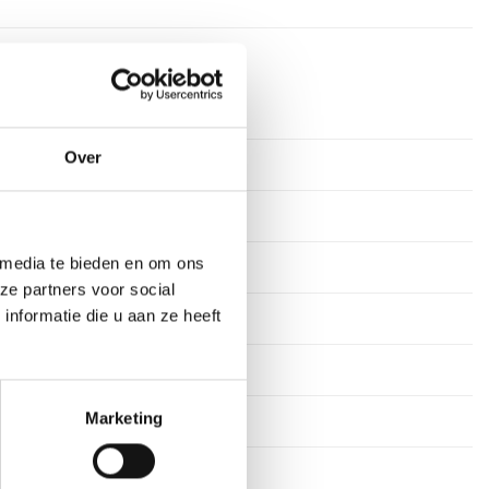
dagen
Over
ium
els
 media te bieden en om ons
stekens
ze partners voor social
nformatie die u aan ze heeft
en
60 cm, 67 cm
Marketing