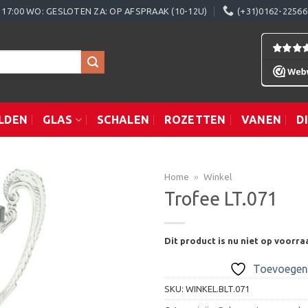
0 - 17:00 WO: GESLOTEN ZA: OP AFSPRAAK (10-12U)
(+31)0162-22566
LDEN
GLAS
SCHALEN
ROZETTEN
VANEN
D
Home
»
Winkel
Trofee LT.071
Toevoegen
Dit product is nu niet op voorra
aan
verlanglijst
Toevoegen 
SKU:
WINKEL.BLT.071