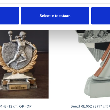
Selectie toestaan
Aanbieding!
Toevoegen
aan
verlanglijst
0148 (12 cm) OP=OP
Beeld RE.062.78 (17 cm