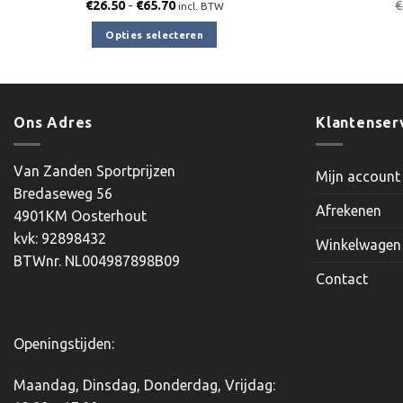
Prijsklasse:
€
26.50
-
€
65.70
€
incl. BTW
€26.50
tot
Opties selecteren
€65.70
Dit
product
heeft
meerdere
Ons Adres
Klantenser
variaties.
Deze
Van Zanden Sportprijzen
Mijn account
optie
Bredaseweg 56
kan
Afrekenen
4901KM Oosterhout
gekozen
kvk: 92898432
worden
Winkelwagen
BTWnr. NL004987898B09
op
Contact
de
productpagina
Openingstijden:
Maandag, Dinsdag, Donderdag, Vrijdag: