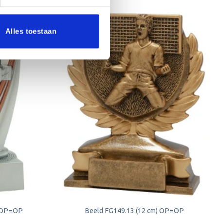
Alles toestaan
Aanbieding!
Toevoegen
Toevoegen
aan
aan
verlanglijst
verlanglijst
) OP=OP
Beeld FG149.13 (12 cm) OP=OP