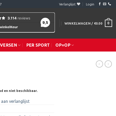
7
Verlanglijst
Login
0
WINKELWAGEN /
€
0.00
IVERSEN
PER SPORT
OP=OP
ad en niet beschikbaar.
aan verlanglijst