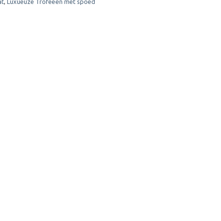
at
,
Luxueuze Trofeeën met spoed