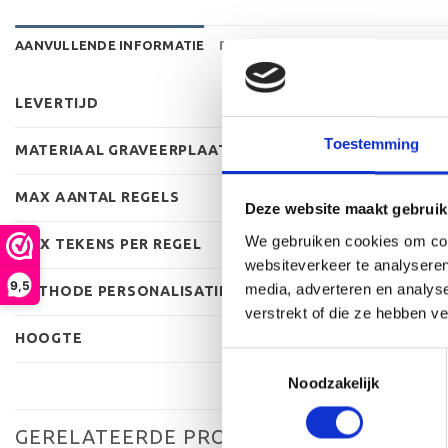
AANVULLENDE INFORMATIE
BEOORDELINGEN (0)
LEVERTIJD
Toestemming
MATERIAAL GRAVEERPLAAT
MAX AANTAL REGELS
Deze website maakt gebruik
We gebruiken cookies om cont
MAX TEKENS PER REGEL
websiteverkeer te analyseren
9,5
media, adverteren en analys
METHODE PERSONALISATIE
verstrekt of die ze hebben v
HOOGTE
Toestemmingsselectie
Noodzakelijk
GERELATEERDE PRODUCTEN