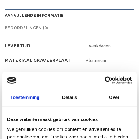
AANVULLENDE INFORMATIE
BEOORDELINGEN (0)
LEVERTIJD
1 werkdagen
MATERIAAL GRAVEERPLAAT
Aluminium
MAX AANTAL REGELS
4-5 regels
MAX TEKENS PER REGEL
30 leestekens
Toestemming
Details
Over
METHODE PERSONALISATIE
Graveren
HOOGTE
45 cm, 51,5 cm, 57 cm
Deze website maakt gebruik van cookies
We gebruiken cookies om content en advertenties te
personaliseren, om functies voor social media te bieden