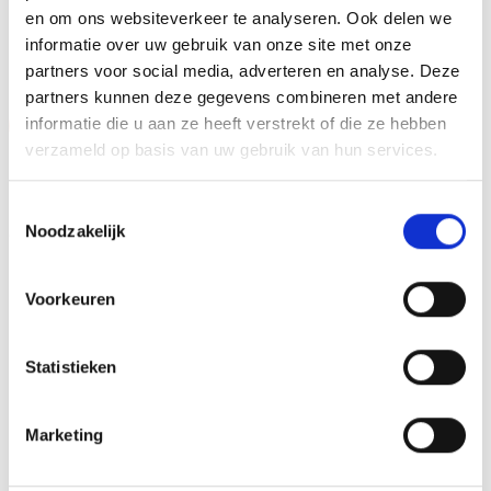
en om ons websiteverkeer te analyseren. Ook delen we
GERELATEERDE PRODUCTEN
informatie over uw gebruik van onze site met onze
partners voor social media, adverteren en analyse. Deze
partners kunnen deze gegevens combineren met andere
informatie die u aan ze heeft verstrekt of die ze hebben
Aanbieding!
Aanbieding!
verzameld op basis van uw gebruik van hun services.
Toevoegen
Toevoegen
aan
aan
verlanglijst
verlanglijst
Toestemmingsselectie
Noodzakelijk
Voorkeuren
Beeld RE.062.78 (17 cm)
Z0155 (15 cm) OP=OP
Statistieken
OP=OP
Oorspronkelijke
Huidige
Oorspronkelijke
Huidige
€
12.00
€
10.50
€
7.95
€
6.45
incl. BTW
incl. BTW
prijs
prijs
prijs
prijs
was:
is:
was:
is:
Marketing
Opties selecteren
Bestellen
€12.00.
€10.50.
€7.95.
€6.45.
Dit
product