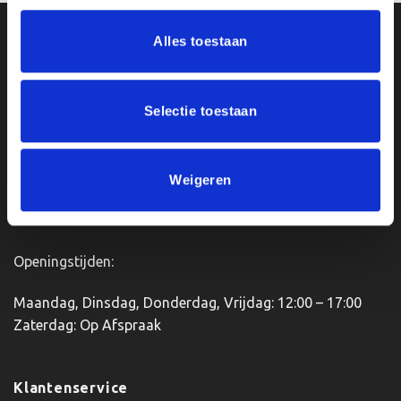
heeft
meerdere
Ons Adres
Alles toestaan
variaties.
Deze
optie
Van Zanden Sportprijzen
kan
Selectie toestaan
Bredaseweg 56
gekozen
4901KM Oosterhout
worden
kvk: 92898432
op
BTWnr. NL004987898B09
Weigeren
de
productpagina
Openingstijden:
Maandag, Dinsdag, Donderdag, Vrijdag: 12:00 – 17:00
Zaterdag: Op Afspraak
Klantenservice