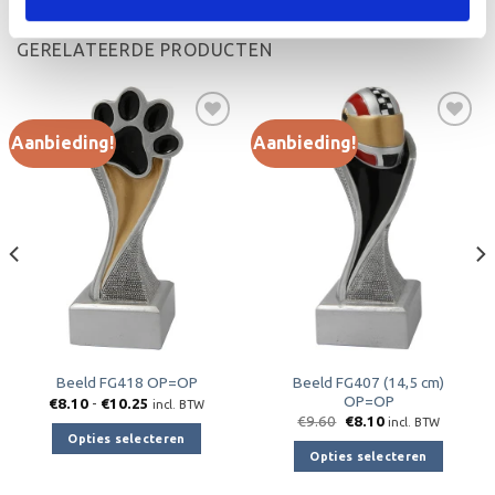
GERELATEERDE PRODUCTEN
Aanbieding!
Aanbieding!
Toevoegen
Toevoegen
aan
aan
verlanglijst
verlanglijst
Beeld FG407 (14,5 cm)
Beeld FG418 OP=OP
OP=OP
Prijsklasse:
€
8.10
-
€
10.25
incl. BTW
€8.10
Oorspronkelijke
Huidige
€
9.60
€
8.10
incl. BTW
tot
prijs
prijs
Opties selecteren
€10.25
was:
is:
Opties selecteren
€9.60.
€8.10.
Dit
Dit
product