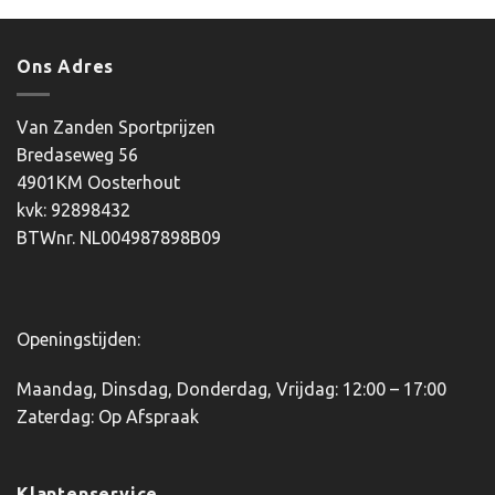
product
heeft
heeft
meerdere
meerdere
variaties.
Ons Adres
variaties.
Deze
Deze
optie
optie
Van Zanden Sportprijzen
kan
kan
Bredaseweg 56
gekozen
gekozen
worden
4901KM Oosterhout
worden
op
kvk: 92898432
op
de
BTWnr. NL004987898B09
de
productpagina
productpagina
Openingstijden:
Maandag, Dinsdag, Donderdag, Vrijdag: 12:00 – 17:00
Zaterdag: Op Afspraak
Klantenservice