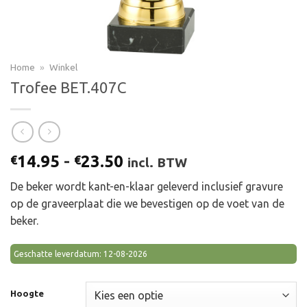
Home
»
Winkel
Trofee BET.407C
Prijsklasse:
14.95
-
23.50
€
€
incl. BTW
€14.95
De beker wordt kant-en-klaar geleverd inclusief gravure
tot
op de graveerplaat die we bevestigen op de voet van de
€23.50
beker.
Geschatte leverdatum: 12-08-2026
Hoogte