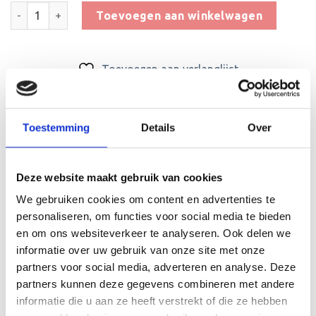
Trofee BET.407C aantal
Toevoegen aan winkelwagen
Toevoegen aan verlanglijst
SKU:
BET.407C
Categorieën:
Beker met graveerplaat
,
embleem_70
,
Middelgrote
Trofeeën
Toestemming
Details
Over
Deze website maakt gebruik van cookies
We gebruiken cookies om content en advertenties te
personaliseren, om functies voor social media te bieden
en om ons websiteverkeer te analyseren. Ook delen we
BESCHRIJVING
informatie over uw gebruik van onze site met onze
partners voor social media, adverteren en analyse. Deze
AANVULLENDE INFORMATIE
partners kunnen deze gegevens combineren met andere
BEOORDELINGEN (0)
informatie die u aan ze heeft verstrekt of die ze hebben