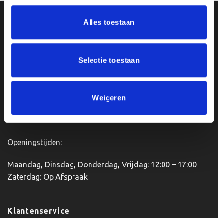
Ons Adres
Alles toestaan
Van Zanden Sportprijzen
Selectie toestaan
Bredaseweg 56
4901KM Oosterhout
kvk: 92898432
BTWnr. NL004987898B09
Weigeren
Openingstijden:
Maandag, Dinsdag, Donderdag, Vrijdag: 12:00 – 17:00
Zaterdag: Op Afspraak
Klantenservice