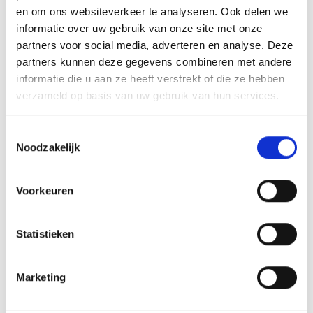
en om ons websiteverkeer te analyseren. Ook delen we
GERELATEERDE PRODUCTEN
informatie over uw gebruik van onze site met onze
partners voor social media, adverteren en analyse. Deze
partners kunnen deze gegevens combineren met andere
informatie die u aan ze heeft verstrekt of die ze hebben
Aanbieding!
Aanbieding!
verzameld op basis van uw gebruik van hun services.
Toevoegen
Toevoegen
aan
aan
verlanglijst
verlanglijst
Toestemmingsselectie
Noodzakelijk
Voorkeuren
Z0169 (15 cm) OP=OP
Z0173 (14 cm) OP=OP
Statistieken
Oorspronkelijke
Huidige
Oorspronkelijke
Huidige
€
9.45
€
7.95
€
4.95
€
3.95
incl. BTW
incl. BTW
prijs
prijs
prijs
prijs
was:
is:
was:
is:
Marketing
Bestellen
Bestellen
€9.45.
€7.95.
€4.95.
€3.95.