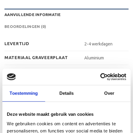
AANVULLENDE INFORMATIE
BEOORDELINGEN (0)
LEVERTIJD
2-4 werkdagen
MATERIAAL GRAVEERPLAAT
Aluminium
MAX AANTAL REGELS
4-5 regels
MAX TEKENS PER REGEL
30 leestekens
Toestemming
Details
Over
METHODE PERSONALISATIE
Graveren
HOOGTE
47 cm, 51 cm, 56 cm
Deze website maakt gebruik van cookies
We gebruiken cookies om content en advertenties te
personaliseren, om functies voor social media te bieden