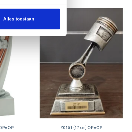
Alles toestaan
Aanbieding!
Toevoegen
Toevoegen
aan
aan
verlanglijst
verlanglijst
) OP=OP
Z0161 (17 cm) OP=OP