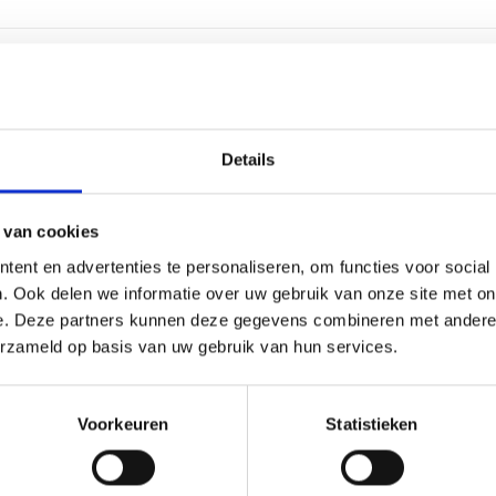
2-4 we
Details
Alumin
4-5 reg
 van cookies
ent en advertenties te personaliseren, om functies voor social
30 lee
. Ook delen we informatie over uw gebruik van onze site met on
e. Deze partners kunnen deze gegevens combineren met andere i
Graver
erzameld op basis van uw gebruik van hun services.
47 cm, 
Voorkeuren
Statistieken