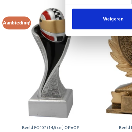
Weigeren
Aanbieding!
Aanbieding!
Toevoegen
aan
verlanglijst
Beeld FG407 (14,5 cm) OP=OP
Beeld 