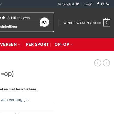
7
Verlanglijst
Login
0
WINKELWAGEN /
€
0.00
IVERSEN
PER SPORT
OP=OP
p=op)
ad en niet beschikbaar.
aan verlanglijst