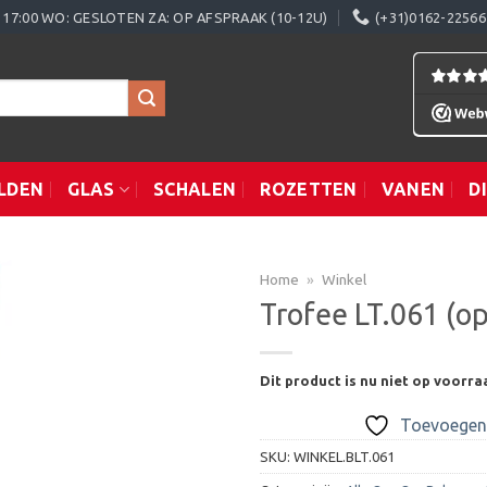
0 - 17:00 WO: GESLOTEN ZA: OP AFSPRAAK (10-12U)
(+31)0162-22566
LDEN
GLAS
SCHALEN
ROZETTEN
VANEN
D
Home
»
Winkel
Trofee LT.061 (o
Toevoegen
Dit product is nu niet op voorra
aan
verlanglijst
Toevoegen 
SKU:
WINKEL.BLT.061