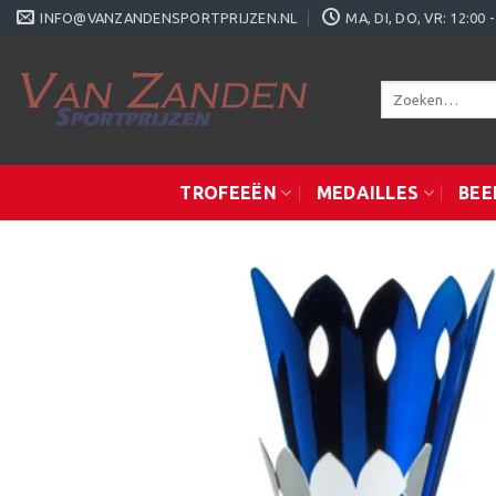
Ga
INFO@VANZANDENSPORTPRIJZEN.NL
MA, DI, DO, VR: 12:0
naar
inhoud
Zoeken
naar:
TROFEEËN
MEDAILLES
BEE