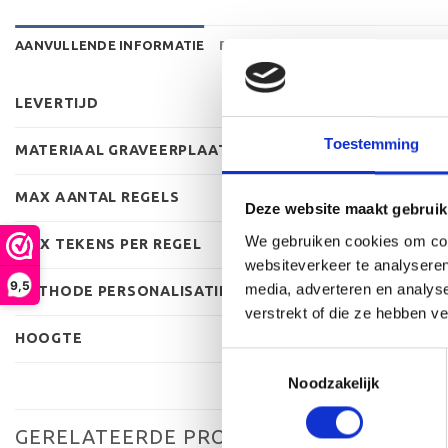
AANVULLENDE INFORMATIE
BEOORDELINGEN (0)
LEVERTIJD
Toestemming
MATERIAAL GRAVEERPLAAT
MAX AANTAL REGELS
Deze website maakt gebruik
We gebruiken cookies om cont
MAX TEKENS PER REGEL
websiteverkeer te analyseren
9,5
media, adverteren en analys
METHODE PERSONALISATIE
verstrekt of die ze hebben v
HOOGTE
Toestemmingsselectie
Noodzakelijk
GERELATEERDE PRODUCTEN