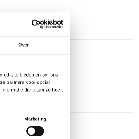
rkdagen
Over
ium
els
 media te bieden en om ons
stekens
ze partners voor social
nformatie die u aan ze heeft
en
51 cm, 56 cm
Marketing