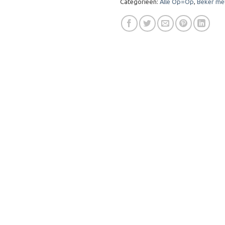
Categorieën:
Alle Op=Op
,
Beker me