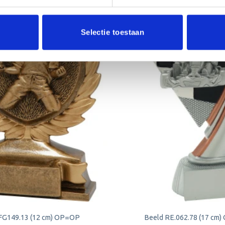
Selectie toestaan
Aanbieding!
Toevoegen
aan
verlanglijst
FG149.13 (12 cm) OP=OP
Beeld RE.062.78 (17 cm