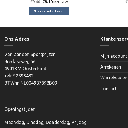
Oorspronkelijke
Huidige
€
9.60
€
8.10
€
incl. BTW
prijs
prijs
was:
is:
Opties selecteren
€9.60.
€8.10.
Dit
product
heeft
meerdere
Ons Adres
Klantenser
variaties.
Deze
Van Zanden Sportprijzen
Mijn account
optie
Bredaseweg 56
kan
Afrekenen
4901KM Oosterhout
gekozen
kvk: 92898432
worden
Winkelwagen
BTWnr. NL004987898B09
op
Contact
de
productpagina
Openingstijden:
Maandag, Dinsdag, Donderdag, Vrijdag: