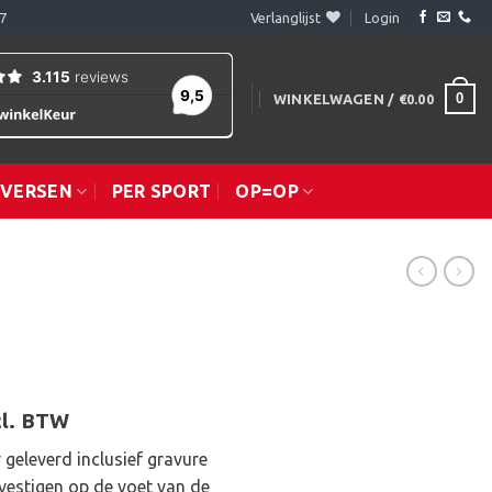
7
Verlanglijst
Login
0
WINKELWAGEN /
€
0.00
IVERSEN
PER SPORT
OP=OP
ijsklasse:
cl. BTW
4.75
 geleverd inclusief gravure
t
vestigen op de voet van de