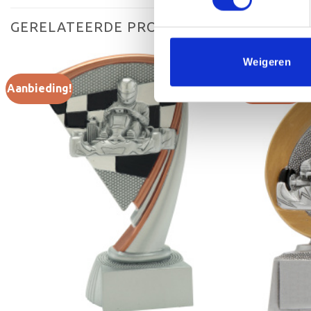
GERELATEERDE PRODUCTEN
Weigeren
Aanbieding!
Aanbieding!
Toevoegen
aan
verlanglijst