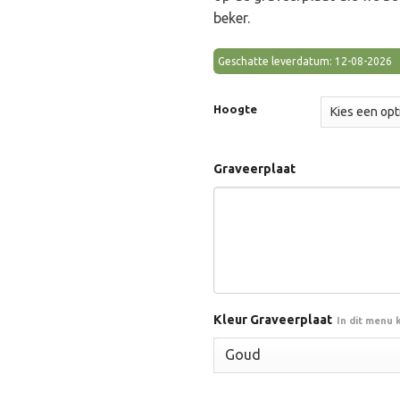
€1
klant
beker.
waardering
Geschatte leverdatum: 12-08-2026
Hoogte
Graveerplaat
Kleur Graveerplaat
In dit menu 