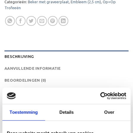
Categorieën:
Beker met graveerplaat
,
Embleem (2,5 cm)
,
Op=Op
Trofeeën
BESCHRIJVING
AANVULLENDE INFORMATIE
BEOORDELINGEN (0)
De ET.430 is een heel mooie trofee die zeer geschikt is
voor ieder (sport)toernooi of businessevenement. We
kunnen de beker personaliseren door er een tekst op de
Toestemming
Details
Over
voet van de beker aan te brengen. We graveren de tekst
gecentreerd op een aluminium plaatje.Op de beker zelf
kunnen we een door jou gekozen afbeelding op plakken.