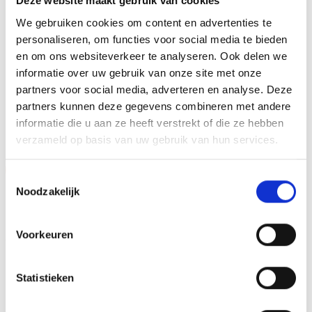
Deze website maakt gebruik van cookies
Dit kan een van onze tweehonderd standaard
We gebruiken cookies om content en advertenties te
afbeeldingen zijn, maar ook een eigen logo of afbeelding.
personaliseren, om functies voor social media te bieden
Deze kun je uploaden via het menu
en om ons websiteverkeer te analyseren. Ook delen we
informatie over uw gebruik van onze site met onze
partners voor social media, adverteren en analyse. Deze
partners kunnen deze gegevens combineren met andere
GERELATEERDE PRODUCTEN
informatie die u aan ze heeft verstrekt of die ze hebben
verzameld op basis van uw gebruik van hun services.
Aanbieding!
Aanbieding!
Toestemmingsselectie
Noodzakelijk
Toevoegen
Toevoegen
aan
aan
verlanglijst
verlanglijst
Voorkeuren
Statistieken