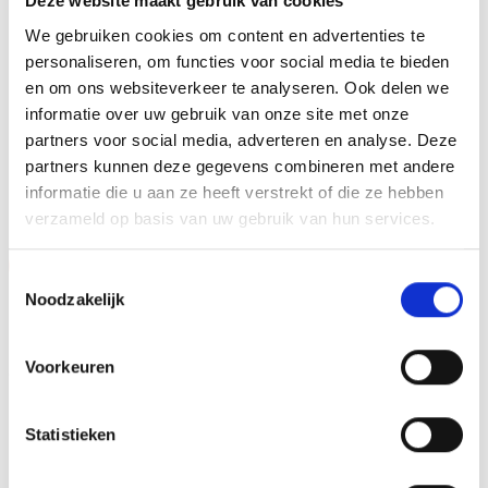
Deze website maakt gebruik van cookies
Dit kan een van onze tweehonderd standaard
We gebruiken cookies om content en advertenties te
afbeeldingen zijn, maar ook een eigen logo of afbeelding.
personaliseren, om functies voor social media te bieden
Deze kun je uploaden via het menu
en om ons websiteverkeer te analyseren. Ook delen we
informatie over uw gebruik van onze site met onze
partners voor social media, adverteren en analyse. Deze
partners kunnen deze gegevens combineren met andere
GERELATEERDE PRODUCTEN
informatie die u aan ze heeft verstrekt of die ze hebben
verzameld op basis van uw gebruik van hun services.
Aanbieding!
Aanbieding!
Toestemmingsselectie
Noodzakelijk
Toevoegen
Toevoegen
aan
aan
verlanglijst
verlanglijst
Voorkeuren
Statistieken