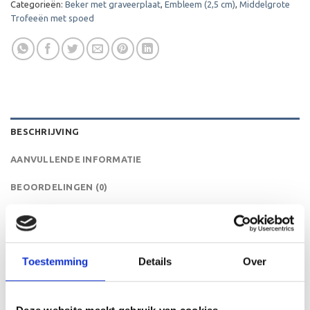
Categorieën:
Beker met graveerplaat
,
Embleem (2,5 cm)
,
Middelgrote
Trofeeën met spoed
BESCHRIJVING
AANVULLENDE INFORMATIE
BEOORDELINGEN (0)
De ET.429 is een heel mooie trofee die zeer geschikt is
voor ieder (sport)toernooi of businessevenement. We
kunnen de beker personaliseren door er een tekst op de
Toestemming
Details
Over
voet van de beker aan te brengen. We graveren de tekst
gecentreerd op een aluminium plaatje.Op de beker zelf
kunnen we een door jou gekozen afbeelding op plakken.