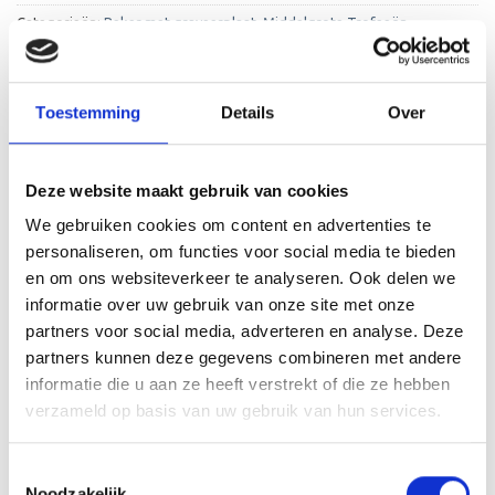
Categorieën:
Beker met graveerplaat
,
Middelgrote Trofeeën
Toestemming
Details
Over
Deze website maakt gebruik van cookies
BESCHRIJVING
We gebruiken cookies om content en advertenties te
AANVULLENDE INFORMATIE
personaliseren, om functies voor social media te bieden
en om ons websiteverkeer te analyseren. Ook delen we
BEOORDELINGEN (0)
informatie over uw gebruik van onze site met onze
partners voor social media, adverteren en analyse. Deze
De ET.419 is een heel mooie trofee die zeer geschikt is
partners kunnen deze gegevens combineren met andere
voor ieder (sport)toernooi of businessevenement. We
informatie die u aan ze heeft verstrekt of die ze hebben
kunnen de beker personaliseren door er een tekst op de
verzameld op basis van uw gebruik van hun services.
voet van de beker aan te brengen. We graveren de tekst
gecentreerd op een aluminium plaatje.
Toestemmingsselectie
Noodzakelijk