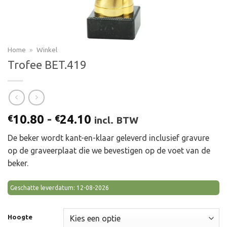
Home
»
Winkel
Trofee BET.419
Prijsklasse:
10.80
-
24.10
€
€
incl. BTW
€10.80
De beker wordt kant-en-klaar geleverd inclusief gravure
tot
op de graveerplaat die we bevestigen op de voet van de
€24.10
beker.
Geschatte leverdatum: 12-08-2026
Hoogte