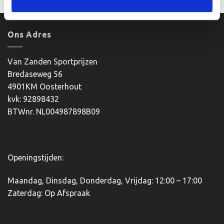
product
heeft
meerdere
Ons Adres
variaties.
Deze
optie
Van Zanden Sportprijzen
kan
Bredaseweg 56
gekozen
4901KM Oosterhout
worden
kvk: 92898432
op
BTWnr. NL004987898B09
de
productpagina
Openingstijden:
Maandag, Dinsdag, Donderdag, Vrijdag: 12:00 – 17:00
Zaterdag: Op Afspraak