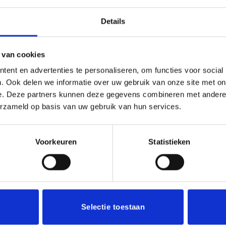
Details
(0)
or ieder (sport)toernooi of businessevenement. We kunnen de b
 van cookies
een aluminium plaatje.Op de beker zelf kunnen we een door jou
ent en advertenties te personaliseren, om functies voor social
en logo of afbeelding. Deze kun je uploaden via het menu
. Ook delen we informatie over uw gebruik van onze site met on
e. Deze partners kunnen deze gegevens combineren met andere i
erzameld op basis van uw gebruik van hun services.
Voorkeuren
Statistieken
Aanbieding!
Toevoegen
aan
verlanglijst
Selectie toestaan