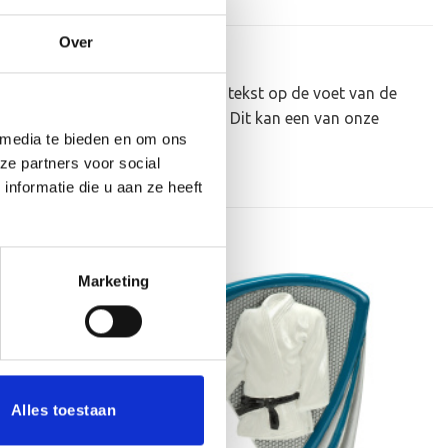
Over
eker personaliseren door er een tekst op de voet van de
 gekozen afbeelding op plakken. Dit kan een van onze
 media te bieden en om ons
ze partners voor social
nformatie die u aan ze heeft
Marketing
Aanbieding!
Toevoegen
Toevoegen
aan
aan
verlanglijst
verlanglijst
Alles toestaan