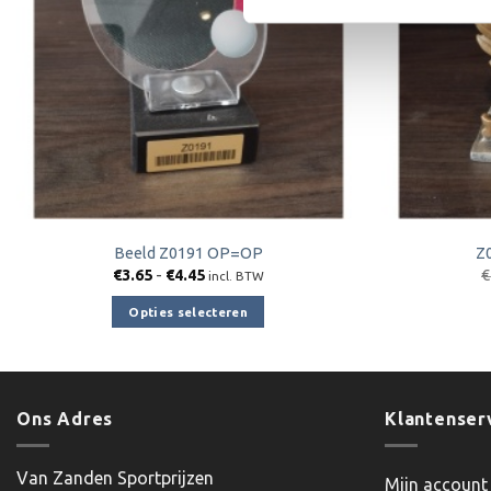
Beeld Z0191 OP=OP
Z
Prijsklasse:
€
3.65
-
€
4.45
€
incl. BTW
€3.65
tot
Opties selecteren
€4.45
Dit
product
heeft
meerdere
Ons Adres
Klantenser
variaties.
Deze
Van Zanden Sportprijzen
Mijn account
optie