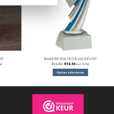
OP
Beeld RE.056.78 (19 cm) OP=OP
jke
e
Oorspronkelijke
Huidige
€
15.80
€
14.30
TW
incl. BTW
prijs
prijs
was:
is:
Opties selecteren
€15.80.
€14.30.
Dit
product
heeft
meerdere
variaties.
Deze
optie