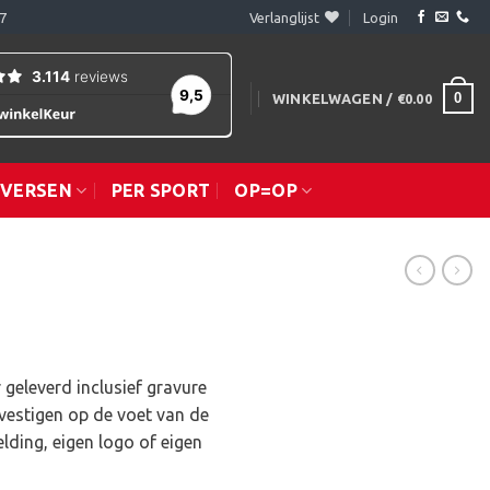
7
Verlanglijst
Login
0
WINKELWAGEN /
€
0.00
IVERSEN
PER SPORT
OP=OP
 geleverd inclusief gravure
vestigen op de voet van de
lding, eigen logo of eigen