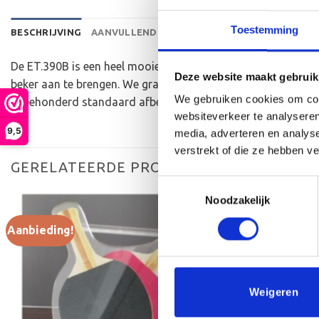
Toestemming
BESCHRIJVING
AANVULLENDE INFORMATIE
BEOORDELINGEN 
De ET.390B is een heel mooie trofee die zeer geschikt is vo
Deze website maakt gebruik
beker aan te brengen. We graveren de tekst gecentreerd op 
We gebruiken cookies om cont
tweehonderd standaard afbeeldingen zijn, maar ook een eig
websiteverkeer te analyseren
9,5
media, adverteren en analys
verstrekt of die ze hebben v
GERELATEERDE PRODUCTEN
Toestemmingsselectie
Noodzakelijk
Aanbieding!
Aanbieding!
Toevoegen
aan
verlanglijst
Weigeren