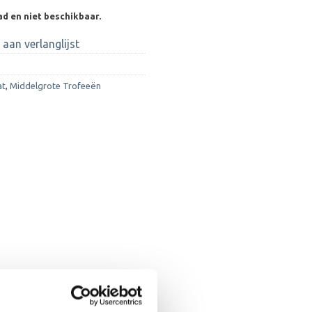
ad en niet beschikbaar.
aan verlanglijst
at
,
Middelgrote Trofeeën