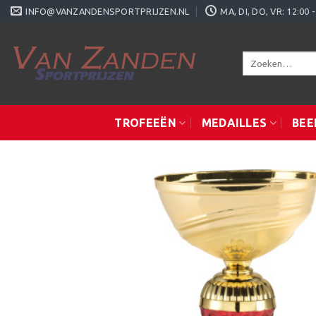
Ga
INFO@VANZANDENSPORTPRIJZEN.NL
MA, DI, DO, VR: 12:0
naar
inhoud
Zoeken
naar:
TROFEEËN
MEDAILLES
BEE