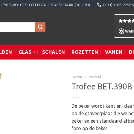
0 - 17:00 WO: GESLOTEN ZA: OP AFSPRAAK (10-12U)
(+31)0162-22566
LDEN
GLAS
SCHALEN
ROZETTEN
VANEN
D
Home
»
Winkel
Trofee BET.390B
Toevoegen
De beker wordt kant-en-klaar
aan
op de graveerplaat die we be
verlanglijst
beker en een standaard afbee
foto op de beker