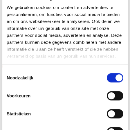
We gebruiken cookies om content en advertenties te
28 cm, 29 cm, 31 cm, 32 cm, 33 cm,
HOOGTE
personaliseren, om functies voor social media te bieden
35 cm
en om ons websiteverkeer te analyseren. Ook delen we
informatie over uw gebruik van onze site met onze
partners voor social media, adverteren en analyse. Deze
GERELATEERDE PRODUCTEN
partners kunnen deze gegevens combineren met andere
informatie die u aan ze heeft verstrekt of die ze hebben
verzameld op basis van uw gebruik van hun services.
Aanbieding!
Toestemmingsselectie
Toevoegen
Toevoegen
Noodzakelijk
aan
aan
verlanglijst
verlanglijst
Voorkeuren
Statistieken
Beeld FG149 (12 cm) OP=OP
Beeld FG199