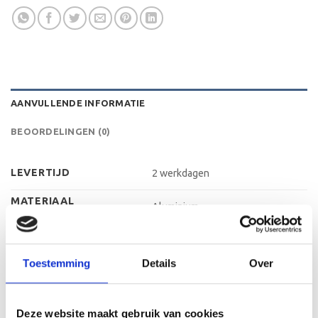
AANVULLENDE INFORMATIE
BEOORDELINGEN (0)
LEVERTIJD
2 werkdagen
MATERIAAL
Aluminium
GRAVEERPLAAT
MAX AANTAL REGELS
3 regels
Toestemming
Details
Over
MAX TEKENS PER
30 leestekens
REGEL
METHODE
Graveren
PERSONALISATIE
Deze website maakt gebruik van cookies