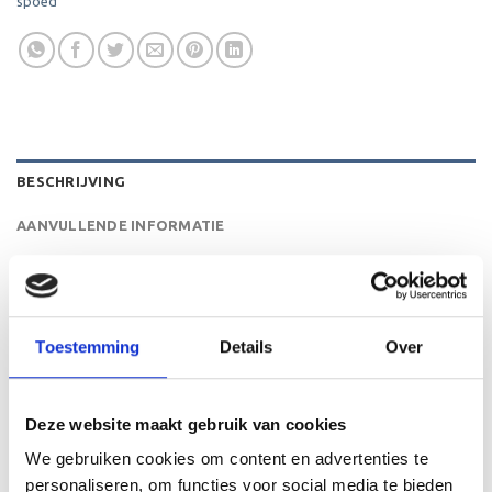
spoed
BESCHRIJVING
AANVULLENDE INFORMATIE
BEOORDELINGEN (0)
De ET.380 is een heel mooie trofee die zeer geschikt is
Toestemming
Details
Over
voor ieder (sport)toernooi of businessevenement. We
kunnen de beker personaliseren door er een tekst op de
voet van de beker aan te brengen. We graveren de tekst
Deze website maakt gebruik van cookies
gecentreerd op een aluminium plaatje.
We gebruiken cookies om content en advertenties te
personaliseren, om functies voor social media te bieden