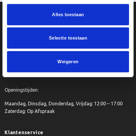
heeft
meerdere
Alles toestaan
Ons Adres
variaties.
Deze
optie
Van Zanden Sportprijzen
kan
Selectie toestaan
Bredaseweg 56
gekozen
4901KM Oosterhout
worden
kvk: 92898432
op
Weigeren
BTWnr. NL004987898B09
de
productpagina
Openingstijden:
Maandag, Dinsdag, Donderdag, Vrijdag: 12:00 – 17:00
Zaterdag: Op Afspraak
Klantenservice