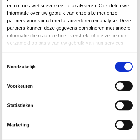
en om ons websiteverkeer te analyseren. Ook delen we
GERELATEERDE PRODUCTEN
informatie over uw gebruik van onze site met onze
partners voor social media, adverteren en analyse. Deze
partners kunnen deze gegevens combineren met andere
informatie die u aan ze heeft verstrekt of die ze hebben
Aanbieding!
Aanbieding!
verzameld op basis van uw gebruik van hun services.
Toevoegen
Toevoegen
aan
aan
verlanglijst
verlanglijst
Toestemmingsselectie
Noodzakelijk
Voorkeuren
Beeld RE.056.78 (19 cm)
Z0169 (15 cm) OP=OP
Statistieken
OP=OP
Oorspronkelijke
Huidige
€
9.45
€
7.95
incl. BTW
prijs
prijs
Oorspronkelijke
Huidige
€
15.80
€
14.30
incl. BTW
was:
is:
prijs
prijs
Bestellen
€9.45.
€7.95.
was:
is:
Marketing
Opties selecteren
€15.80.
€14.30.
Dit
product