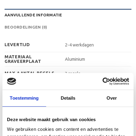
AANVULLENDE INFORMATIE
BEOORDELINGEN (0)
LEVERTIJD
2-4 werkdagen
MATERIAAL
Aluminium
GRAVEERPLAAT
MAX AANTAL REGELS
3 regels
MAX TEKENS PER
30 leestekens
REGEL
Toestemming
Details
Over
METHODE
Graveren
PERSONALISATIE
28 cm, 29 cm, 31 cm, 32 cm, 33 cm,
HOOGTE
Deze website maakt gebruik van cookies
35 cm
We gebruiken cookies om content en advertenties te