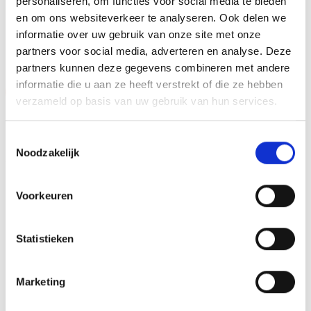
personaliseren, om functies voor social media te bieden
en om ons websiteverkeer te analyseren. Ook delen we
GERELATEERDE PRODUCTEN
informatie over uw gebruik van onze site met onze
partners voor social media, adverteren en analyse. Deze
partners kunnen deze gegevens combineren met andere
informatie die u aan ze heeft verstrekt of die ze hebben
Aanbieding!
Aanbieding!
verzameld op basis van uw gebruik van hun services.
Toevoegen
Toevoegen
aan
aan
verlanglijst
verlanglijst
Toestemmingsselectie
Noodzakelijk
Voorkeuren
Statistieken
Beeld RE.062.78 (17 cm)
Z0169 (15 cm) OP=OP
OP=OP
Oorspronkelijke
Huidige
Oorspronkelijke
Huidige
€
9.45
€
7.95
€
12.00
€
10.50
incl. BTW
incl. BTW
prijs
prijs
prijs
prijs
Marketing
was:
is:
was:
is:
Bestellen
Opties selecteren
€9.45.
€7.95.
€12.00.
€10.50.
Dit