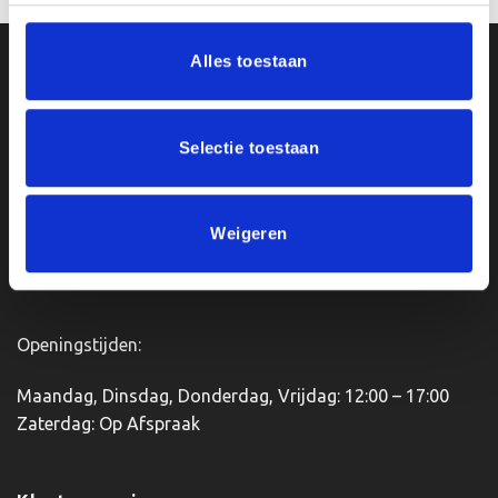
product
heeft
Alles toestaan
meerdere
Ons Adres
variaties.
Deze
optie
Van Zanden Sportprijzen
Selectie toestaan
kan
Bredaseweg 56
gekozen
4901KM Oosterhout
worden
kvk: 92898432
op
Weigeren
BTWnr. NL004987898B09
de
productpagina
Openingstijden:
Maandag, Dinsdag, Donderdag, Vrijdag: 12:00 – 17:00
Zaterdag: Op Afspraak