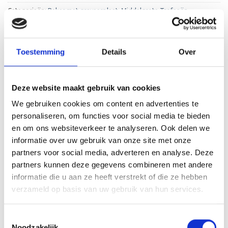
Categorieën:
Beker met graveerplaat
,
Middelgrote Trofeeën
Toestemming
Details
Over
Deze website maakt gebruik van cookies
BESCHRIJVING
We gebruiken cookies om content en advertenties te
AANVULLENDE INFORMATIE
personaliseren, om functies voor social media te bieden
en om ons websiteverkeer te analyseren. Ook delen we
BEOORDELINGEN (0)
informatie over uw gebruik van onze site met onze
partners voor social media, adverteren en analyse. Deze
De ET.180B is een heel mooie trofee die zeer geschikt is
partners kunnen deze gegevens combineren met andere
voor ieder (sport)toernooi of businessevenement. We
informatie die u aan ze heeft verstrekt of die ze hebben
kunnen de beker personaliseren door er een tekst op de
verzameld op basis van uw gebruik van hun services.
voet van de beker aan te brengen. We graveren de tekst
gecentreerd op een aluminium plaatje.
Toestemmingsselectie
Noodzakelijk