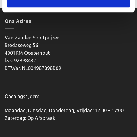
product
heeft
meerdere
Ons Adres
variaties.
Deze
optie
Van Zanden Sportprijzen
kan
Bredaseweg 56
gekozen
4901KM Oosterhout
worden
kvk: 92898432
op
BTWnr. NL004987898B09
de
productpagina
Openingstijden:
Maandag, Dinsdag, Donderdag, Vrijdag: 12:00 – 17:00
Zaterdag: Op Afspraak