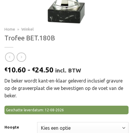
Home
»
Winkel
Trofee BET.180B
Prijsklasse:
10.60
-
24.50
€
€
incl. BTW
€10.60
De beker wordt kant-en-klaar geleverd inclusief gravure
tot
op de graveerplaat die we bevestigen op de voet van de
€24.50
beker.
Geschatte leverdatum: 12-08-2026
Hoogte