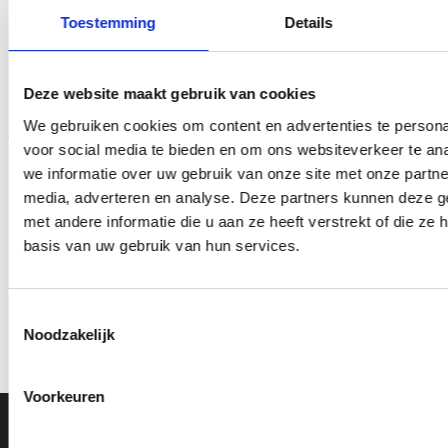
Toestemming
Details
Toevoegen
Toevoegen
aan
aan
verlanglijst
verlanglijst
Deze website maakt gebruik van cookies
We gebruiken cookies om content en advertenties te persona
voor social media te bieden en om ons websiteverkeer te an
we informatie over uw gebruik van onze site met onze partne
media, adverteren en analyse. Deze partners kunnen deze 
met andere informatie die u aan ze heeft verstrekt of die z
Trofee CAK5081
Trofee CAK6001
basis van uw gebruik van hun services.
Prijsklasse:
Prijsklasse:
€
29.10
-
€
52.90
€
10.85
-
€
20.50
incl. BTW
incl. BTW
€29.10
€10.85
tot
tot
Opties selecteren
Opties selecteren
€52.90
€20.50
Toestemmingsselectie
Dit
Dit
Noodzakelijk
product
product
heeft
heeft
meerdere
meerdere
Voorkeuren
variaties.
variaties.
Deze
Deze
Ons Adres