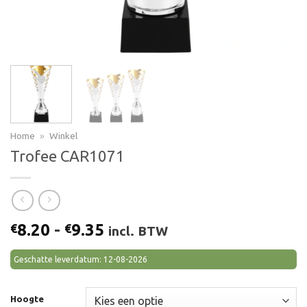
Home
»
Winkel
Trofee CAR1071
Prijsklasse:
8.20
-
9.35
€
€
incl. BTW
€8.20
tot
Geschatte leverdatum: 12-08-2026
€9.35
Hoogte