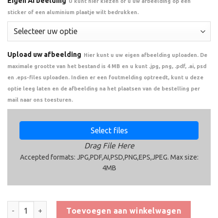
Eigen Afbeelding
U kunt hier kiezen of u uw afbeelding op een
sticker of een aluminium plaatje wilt bedrukken.
Upload uw afbeelding
Hier kunt u uw eigen afbeelding uploaden. De
maximale grootte van het bestand is 4 MB en u kunt .jpg, png, .pdf, .ai, psd
en .eps-files uploaden. Indien er een foutmelding optreedt, kunt u deze
optie leeg laten en de afbeelding na het plaatsen van de bestelling per
mail naar ons toesturen.
Select files
Drag File Here
Accepted formats: JPG,PDF,AI,PSD,PNG,EPS,JPEG. Max size:
4MB
Trofee CAR1071 aantal
Toevoegen aan winkelwagen