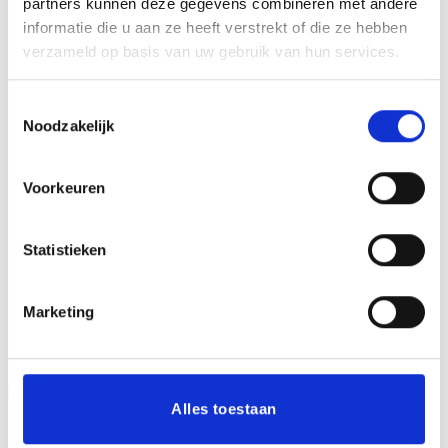
partners kunnen deze gegevens combineren met andere
informatie die u aan ze heeft verstrekt of die ze hebben
Mijn naam, e-mail en site opslaan in deze
verzameld op basis van uw gebruik van hun services.
browser voor de volgende keer wanneer ik een
reactie plaats.
Toestemmingsselectie
Noodzakelijk
Voorkeuren
Statistieken
GERELATEERDE PRODUCTEN
Marketing
Aanbieding!
Aanbieding!
Alles toestaan
Toevoegen
Toevoegen
aan
aan