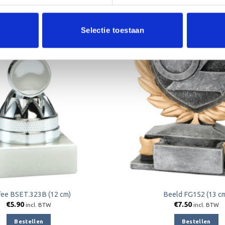
Selectie toestaan
Toevoegen
aan
verlanglijst
fee BSET.323B (12 cm)
Beeld FG152 (13 c
€
5.90
€
7.50
incl. BTW
incl. BTW
Bestellen
Bestellen