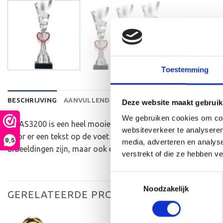
Toestemming
BESCHRIJVING
AANVULLENDE INFORMATIE
BEOORDELINGEN 
Deze website maakt gebruik
We gebruiken cookies om cont
De AS3200 is een heel mooie trofee die zeer geschikt is voo
websiteverkeer te analyseren
door er een tekst op de voet van de beker aan te brengen. 
9,5
media, adverteren en analys
afbeeldingen zijn, maar ook een eigen logo of afbeelding. D
verstrekt of die ze hebben v
Toestemmingsselectie
Noodzakelijk
GERELATEERDE PRODUCTEN