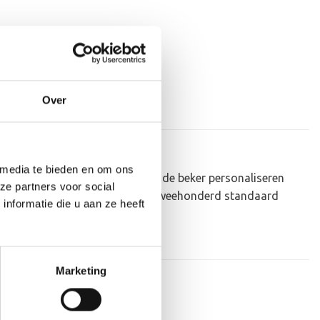
Over
 media te bieden en om ons
eau om uit te reiken. We kunnen de beker personaliseren
ze partners voor social
p plakken. Dit kan een van onze tweehonderd standaard
nformatie die u aan ze heeft
Marketing