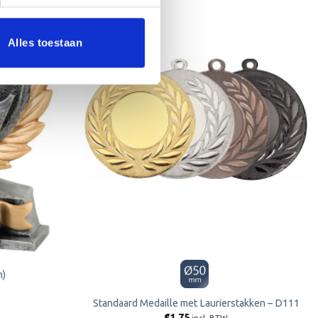
Alles toestaan
Toevoegen
Toevoegen
aan
aan
verlanglijst
verlanglijst
m)
Standaard Medaille met Laurierstakken – D111
€
1.75
incl. BTW