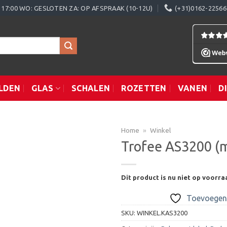
0 - 17:00 WO: GESLOTEN ZA: OP AFSPRAAK (10-12U)
(+31)0162-22566
LDEN
GLAS
SCHALEN
ROZETTEN
VANEN
D
Home
»
Winkel
Trofee AS3200 (
Toevoegen
Dit product is nu niet op voorra
aan
verlanglijst
Toevoegen 
SKU:
WINKEL.KAS3200