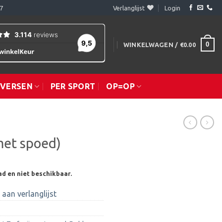
7
Verlanglijst
Login
0
WINKELWAGEN /
€
0.00
IVERSEN
PER SPORT
OP=OP
met spoed)
ad en niet beschikbaar.
aan verlanglijst