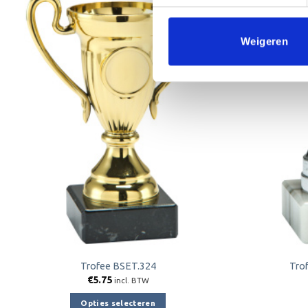
Weigeren
Toevoegen
aan
verlanglijst
Trofee BSET.324
Tro
€
5.75
incl. BTW
Opties selecteren