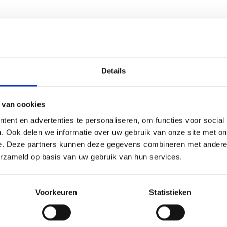
Details
(0)
 van cookies
ent en advertenties te personaliseren, om functies voor social
r ieder (sport)toernooi, businessevenement of als een leuk cad
. Ook delen we informatie over uw gebruik van onze site met on
Op de beker zelf kunnen we een door jou gekozen afbeelding o
e. Deze partners kunnen deze gegevens combineren met andere i
eze kun je uploaden via het menu
erzameld op basis van uw gebruik van hun services.
Voorkeuren
Statistieken