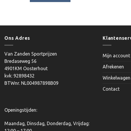
Dit
product
heeft
meerdere
variaties.
Ons Adres
Klantenser
Deze
optie
kan
Van Zanden Sportprijzen
Mijn account
gekozen
Bredaseweg 56
worden
Afrekenen
4901KM Oosterhout
op
kvk: 92898432
Winkelwagen
de
BTWnr. NL004987898B09
productpagina
Contact
Openingstijden:
Maandag, Dinsdag, Donderdag, Vrijdag:
12:00 – 17:00