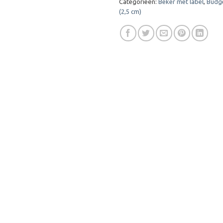
Categorieën:
Beker met label
,
Budg
(2,5 cm)