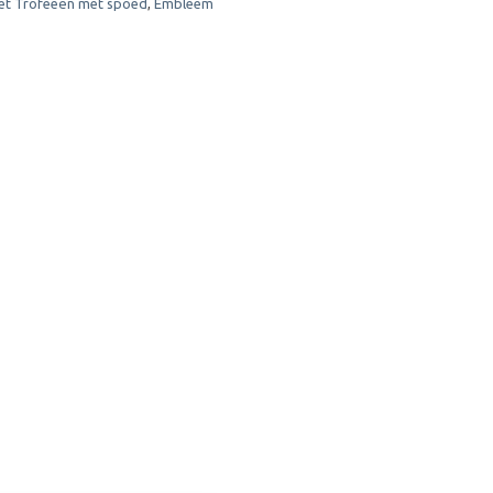
et Trofeeën met spoed
,
Embleem