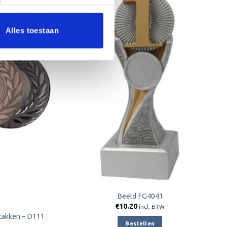
Alles toestaan
Toevoegen
Toevoegen
aan
aan
verlanglijst
verlanglijst
Beeld FG4041
€
10.20
incl. BTW
stakken – D111
Bestellen