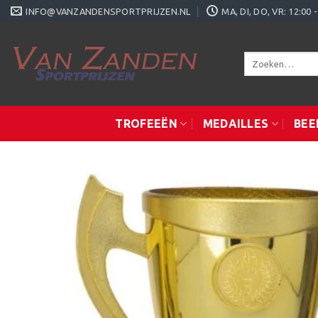
Ga
INFO@VANZANDENSPORTPRIJZEN.NL
MA, DI, DO, VR: 12:0
naar
inhoud
Zoeken
naar:
TROFEEËN
MEDAILLES
BEE