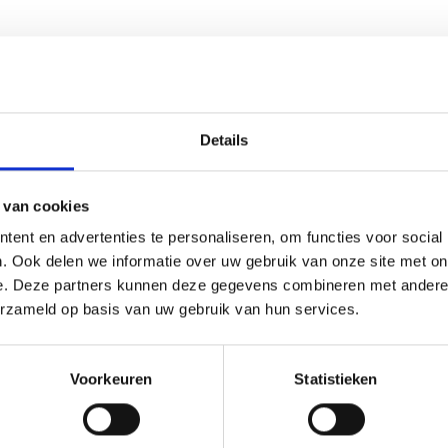
Details
(0)
 van cookies
ent en advertenties te personaliseren, om functies voor social
r ieder (sport)toernooi, businessevenement of als een leuk cad
. Ook delen we informatie over uw gebruik van onze site met on
Op de beker zelf kunnen we een door jou gekozen afbeelding o
e. Deze partners kunnen deze gegevens combineren met andere i
eze kun je uploaden via het menu
erzameld op basis van uw gebruik van hun services.
Voorkeuren
Statistieken