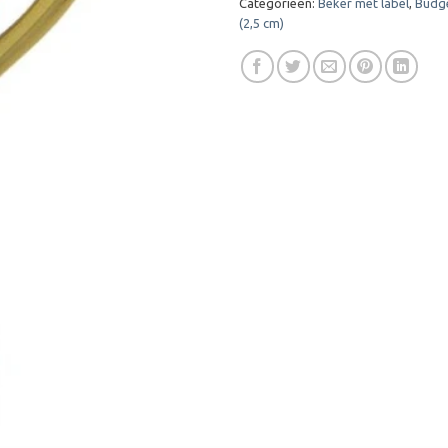
Categorieën:
Beker met label
,
Budg
(2,5 cm)