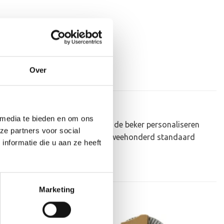
Over
 media te bieden en om ons
eau om uit te reiken. We kunnen de beker personaliseren
ze partners voor social
p plakken. Dit kan een van onze tweehonderd standaard
nformatie die u aan ze heeft
Marketing