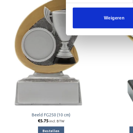
Weigeren
Toevoegen
aan
verlanglijst
Beeld FG250 (10 cm)
€
5.75
incl. BTW
Bestellen