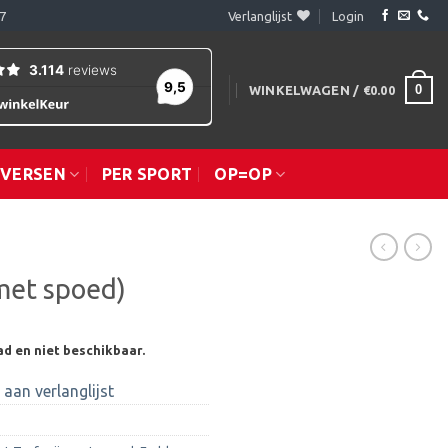
7
Verlanglijst
Login
0
WINKELWAGEN /
€
0.00
IVERSEN
PER SPORT
OP=OP
met spoed)
ad en niet beschikbaar.
aan verlanglijst