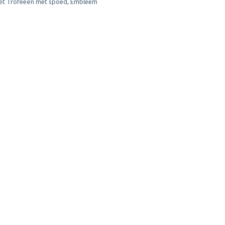
et Trofeeën met spoed
,
Embleem