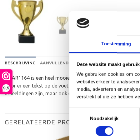
Toestemming
BESCHRIJVING
AANVULLENDE INFORMATIE
BEOORDELINGEN 
Deze website maakt gebruik
We gebruiken cookies om cont
De AR1164 is een heel mooie trofee die zeer geschikt is voo
websiteverkeer te analyseren
door er een tekst op de voet van de beker aan te brengen. 
9,5
media, adverteren en analys
afbeeldingen zijn, maar ook een eigen logo of afbeelding. D
verstrekt of die ze hebben v
Toestemmingsselectie
Noodzakelijk
GERELATEERDE PRODUCTEN