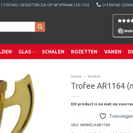
0 - 17:00 WO: GESLOTEN ZA: OP AFSPRAAK (10-12U)
(+31)0162-22566
LDEN
GLAS
SCHALEN
ROZETTEN
VANEN
D
Home
»
Winkel
Trofee AR1164 (
Toevoegen
Dit product is nu niet op voorra
aan
verlanglijst
Toevoegen 
SKU:
WINKEL.KAR1164