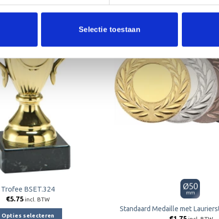
Selectie toestaan
Toevoegen
aan
verlanglijst
Trofee BSET.324
€
5.75
incl. BTW
Standaard Medaille met Laurier
Opties selecteren
€
1.75
incl. BTW