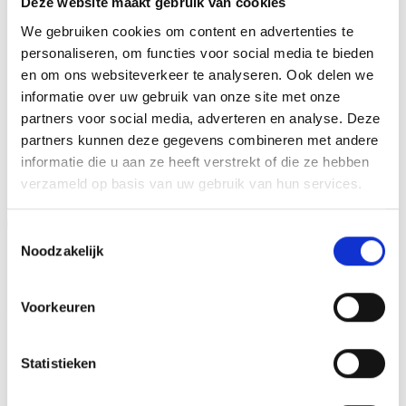
Deze website maakt gebruik van cookies
tweehonderd standaard afbeeldingen zijn, maar ook een
We gebruiken cookies om content en advertenties te
eigen logo of afbeelding. Deze kun je uploaden via het
personaliseren, om functies voor social media te bieden
menu
en om ons websiteverkeer te analyseren. Ook delen we
informatie over uw gebruik van onze site met onze
partners voor social media, adverteren en analyse. Deze
partners kunnen deze gegevens combineren met andere
GERELATEERDE PRODUCTEN
informatie die u aan ze heeft verstrekt of die ze hebben
verzameld op basis van uw gebruik van hun services.
Aanbieding!
Aanbieding!
Toestemmingsselectie
Noodzakelijk
Toevoegen
Toevoegen
aan
aan
verlanglijst
verlanglijst
Voorkeuren
Statistieken