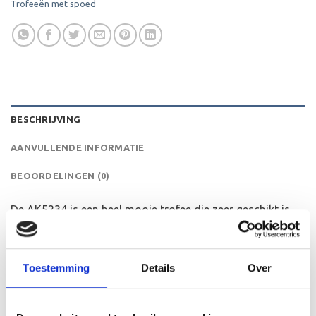
Trofeeën met spoed
BESCHRIJVING
AANVULLENDE INFORMATIE
BEOORDELINGEN (0)
De AK5234 is een heel mooie trofee die zeer geschikt is
voor ieder (sport)toernooi, businessevenement of als een
leuk cadeau om uit te reiken. We kunnen de beker
personaliseren door er een tekst op de voet van de beker
Toestemming
Details
Over
aan te brengen. We graveren de tekst gecentreerd op een
aluminium plaatje.Op de beker zelf kunnen we een door
jou gekozen afbeelding op plakken. Dit kan een van onze