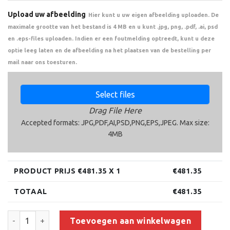
Upload uw afbeelding
Hier kunt u uw eigen afbeelding uploaden. De
maximale grootte van het bestand is 4 MB en u kunt .jpg, png, .pdf, .ai, psd
en .eps-files uploaden. Indien er een foutmelding optreedt, kunt u deze
optie leeg laten en de afbeelding na het plaatsen van de bestelling per
mail naar ons toesturen.
Select files
Drag File Here
Accepted formats: JPG,PDF,AI,PSD,PNG,EPS,JPEG. Max size:
4MB
PRODUCT PRIJS €
481.35
X 1
€
481.35
TOTAAL
€
481.35
Trofee CAK5540.01 (105 cm) aantal
Toevoegen aan winkelwagen