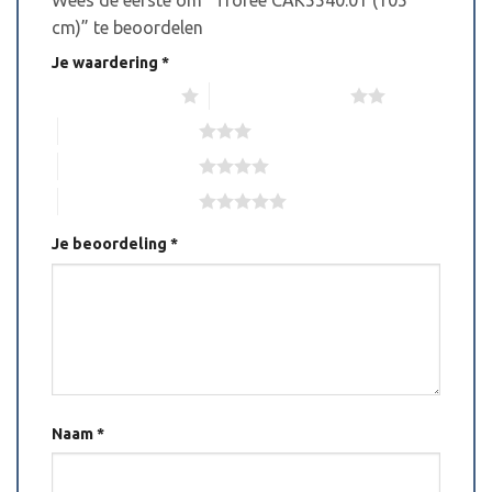
Wees de eerste om “Trofee CAK5540.01 (105
cm)” te beoordelen
Je waardering
*
1 van de 5 sterren
2 van de 5 sterren
3 van de 5 sterren
4 van de 5 sterren
5 van de 5 sterren
Je beoordeling
*
Naam
*