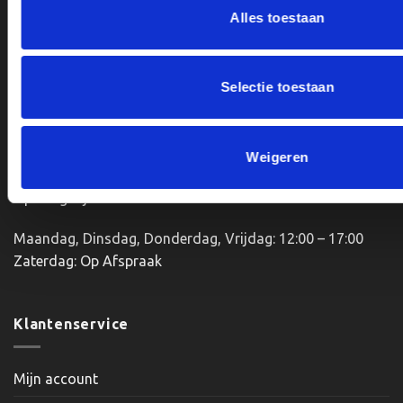
Alles toestaan
Van Zanden Sportprijzen
Bredaseweg 56
4901KM Oosterhout
Selectie toestaan
kvk: 92898432
BTWnr. NL004987898B09
Weigeren
Openingstijden:
Maandag, Dinsdag, Donderdag, Vrijdag: 12:00 – 17:00
Zaterdag: Op Afspraak
Klantenservice
Mijn account