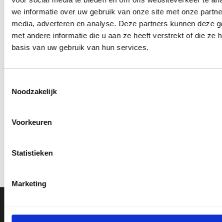
we informatie over uw gebruik van onze site met onze partne
Aanbieding!
media, adverteren en analyse. Deze partners kunnen deze 
met andere informatie die u aan ze heeft verstrekt of die z
Toevoegen
Toevoegen
aan
aan
basis van uw gebruik van hun services.
verlanglijst
verlanglijst
Toestemmingsselectie
Noodzakelijk
Voorkeuren
Beeld FG153 (12 cm)
Z0167 (13 cm) OP=OP
Oorspronkelijke
Huidige
€
7.50
€
7.95
€
6.45
incl. BTW
incl. BTW
prijs
prijs
was:
is:
Statistieken
Bestellen
Bestellen
€7.95.
€6.45.
Marketing
Ons Adres