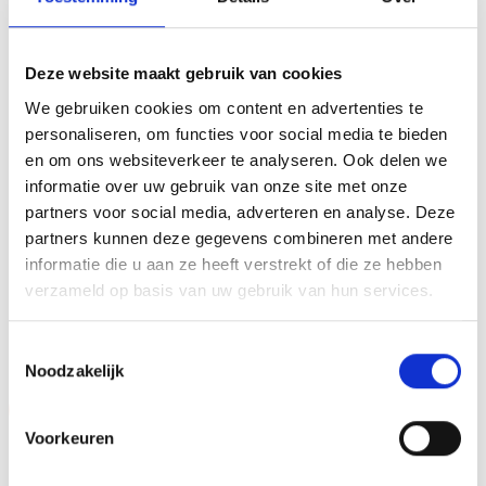
voor ieder (sport)toernooi, businessevenement of als een
leuk cadeau om uit te reiken. We kunnen de beker
personaliseren door er een tekst op de voet van de beker
Deze website maakt gebruik van cookies
aan te brengen. We graveren de tekst gecentreerd op een
We gebruiken cookies om content en advertenties te
aluminium plaatje.Op de beker zelf kunnen we een door
personaliseren, om functies voor social media te bieden
jou gekozen afbeelding op plakken. Dit kan een van onze
en om ons websiteverkeer te analyseren. Ook delen we
tweehonderd standaard afbeeldingen zijn, maar ook een
informatie over uw gebruik van onze site met onze
eigen logo of afbeelding. Deze kun je uploaden via het
partners voor social media, adverteren en analyse. Deze
menu
partners kunnen deze gegevens combineren met andere
informatie die u aan ze heeft verstrekt of die ze hebben
verzameld op basis van uw gebruik van hun services.
GERELATEERDE PRODUCTEN
Toestemmingsselectie
Noodzakelijk
Aanbieding!
Aanbieding!
Voorkeuren
Toevoegen
Toevoegen
aan
aan
verlanglijst
verlanglijst