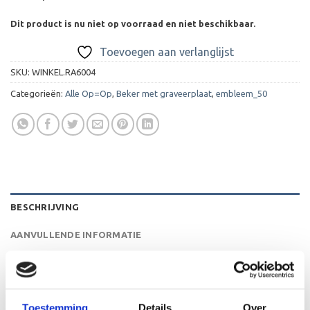
Dit product is nu niet op voorraad en niet beschikbaar.
Toevoegen aan verlanglijst
SKU:
WINKEL.RA6004
Categorieën:
Alle Op=Op
,
Beker met graveerplaat
,
embleem_50
BESCHRIJVING
AANVULLENDE INFORMATIE
BEOORDELINGEN (0)
De A6004 is een heel mooie trofee die zeer geschikt is
Toestemming
Details
Over