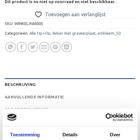
Dit product is nu niet op voorraad en niet beschikbaar.
Toevoegen aan verlanglijst
SKU:
WINKEL.RA6005
Categorieën:
Alle Op=Op
,
Beker met graveerplaat
,
embleem_50
BESCHRIJVING
AANVULLENDE INFORMATIE
BEOORDELINGEN (0)
De A6005 is een heel mooie trofee die zeer geschikt is
voor ieder (sport)toernooi, businessevenement of als een
Toestemming
Details
Over
leuk cadeau om uit te reiken. We kunnen de beker