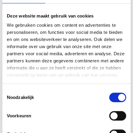
personaliseren door er een tekst op de voet van de beker
aan te brengen. We graveren de tekst gecentreerd op een
Deze website maakt gebruik van cookies
aluminium plaatje.Op de beker zelf kunnen we een door
We gebruiken cookies om content en advertenties te
jou gekozen afbeelding op plakken. Dit kan een van onze
personaliseren, om functies voor social media te bieden
tweehonderd standaard afbeeldingen zijn, maar ook een
en om ons websiteverkeer te analyseren. Ook delen we
eigen logo of afbeelding. Deze kun je uploaden via het
informatie over uw gebruik van onze site met onze
menu
partners voor social media, adverteren en analyse. Deze
partners kunnen deze gegevens combineren met andere
informatie die u aan ze heeft verstrekt of die ze hebben
verzameld op basis van uw gebruik van hun services.
GERELATEERDE PRODUCTEN
Toestemmingsselectie
Noodzakelijk
Aanbieding!
Aanbieding!
Toevoegen
Toevoegen
Voorkeuren
aan
aan
verlanglijst
verlanglijst