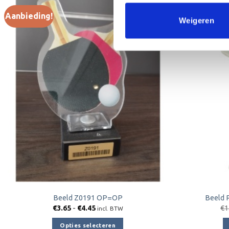
Aanbieding!
Aanbieding!
Weigeren
Toevoegen
aan
verlanglijst
Beeld Z0191 OP=OP
Beeld 
Prijsklasse:
€
3.65
-
€
4.45
€
1
incl. BTW
€3.65
tot
Opties selecteren