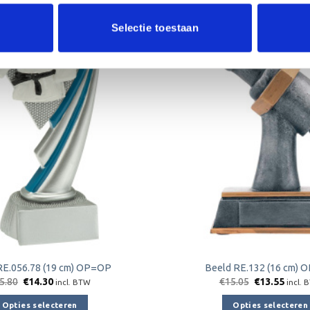
Aanbieding!
Selectie toestaan
Toevoegen
aan
verlanglijst
RE.056.78 (19 cm) OP=OP
Beeld RE.132 (16 cm)
Oorspronkelijke
Huidige
Oorspronkeli
Huidi
5.80
€
14.30
€
15.05
€
13.55
incl. BTW
incl. 
prijs
prijs
prijs
prijs
was:
is:
was:
is:
Opties selecteren
Opties selecteren