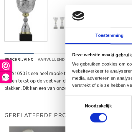
Toestemming
Deze website maakt gebruik
BESCHRIJVING
AANVULLENDE INFORMATIE
BEOORDELINGEN 
We gebruiken cookies om cont
websiteverkeer te analyseren
De A1050 is een heel mooie trofee die zeer geschikt is voor
9,5
media, adverteren en analys
er een tekst op de voet van de beker aan te brengen. We gr
verstrekt of die ze hebben v
plakken. Dit kan een van onze tweehonderd standaard afbeel
Toestemmingsselectie
Noodzakelijk
GERELATEERDE PRODUCTEN