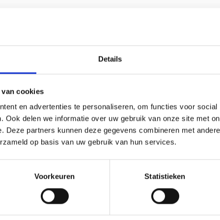
Details
 van cookies
(0)
ent en advertenties te personaliseren, om functies voor social
. Ook delen we informatie over uw gebruik van onze site met on
 ieder (sport)toernooi, businessevenement of als een leuk cade
e. Deze partners kunnen deze gegevens combineren met andere i
averen de tekst gecentreerd op een aluminium plaatje.Op de be
erzameld op basis van uw gebruik van hun services.
dingen zijn, maar ook een eigen logo of afbeelding. Deze kun
Voorkeuren
Statistieken