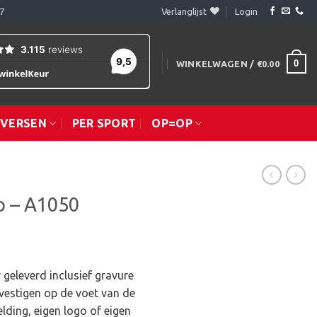
7
Verlanglijst
Login
0
WINKELWAGEN /
€
0.00
IVERSEN
PER SPORT
OP=OP
p – A1050
 geleverd inclusief gravure
vestigen op de voet van de
lding, eigen logo of eigen