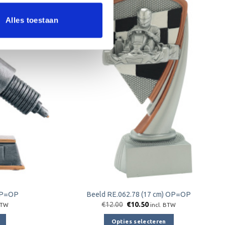
Aanbieding!
Alles toestaan
Toevoegen
Toevoegen
aan
aan
verlanglijst
verlanglijst
 OP=OP
Beeld RE.062.78 (17 cm) OP=OP
jke
ge
Oorspronkelijke
Huidige
€
12.00
€
10.50
BTW
incl. BTW
prijs
prijs
was:
is:
Opties selecteren