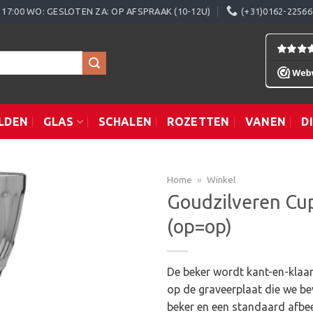
0 - 17:00 WO: GESLOTEN ZA: OP AFSPRAAK (10-12U)
(+31)0162-22566
LDEN
GLAS
SCHALEN
ROZETTEN
VANEN
D
Home
»
Winkel
Goudzilveren Cu
(op=op)
Toevoegen
aan
verlanglijst
De beker wordt kant-en-klaar
op de graveerplaat die we be
beker en een standaard afbee