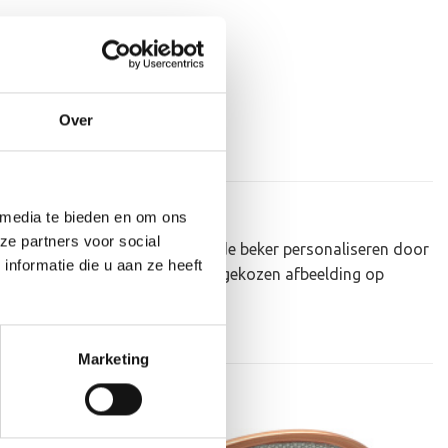
Over
 media te bieden en om ons
ze partners voor social
au om uit te reiken. We kunnen de beker personaliseren door
nformatie die u aan ze heeft
ker zelf kunnen we een door jou gekozen afbeelding op
 je uploaden via het menu
Marketing