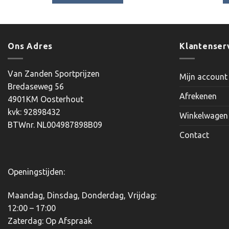
€4.45
Dit
product
heeft
meerdere
Ons Adres
Klantenser
variaties.
Deze
Van Zanden Sportprijzen
Mijn account
optie
Bredaseweg 56
kan
Afrekenen
4901KM Oosterhout
gekozen
kvk: 92898432
worden
Winkelwagen
BTWnr. NL004987898B09
op
Contact
de
productpagina
Openingstijden:
Maandag, Dinsdag, Donderdag, Vrijdag:
12:00 – 17:00
Zaterdag: Op Afspraak