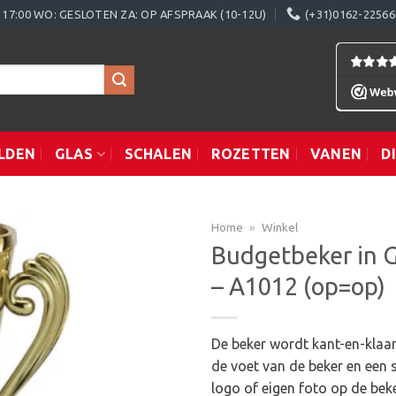
0 - 17:00 WO: GESLOTEN ZA: OP AFSPRAAK (10-12U)
(+31)0162-22566
LDEN
GLAS
SCHALEN
ROZETTEN
VANEN
D
Home
»
Winkel
Budgetbeker in G
– A1012 (op=op)
Toevoegen
aan
verlanglijst
De beker wordt kant-en-klaar 
de voet van de beker en een 
logo of eigen foto op de bek