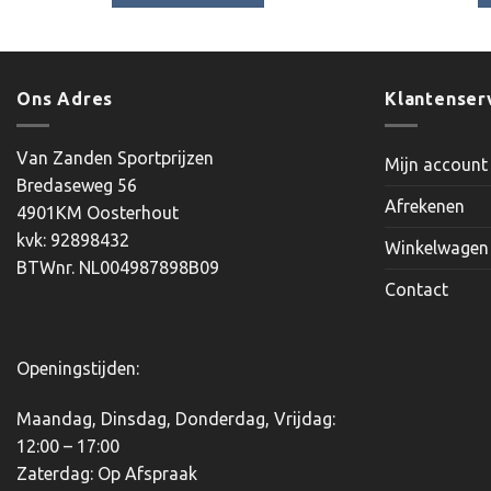
€18.10
Dit
product
heeft
meerdere
Ons Adres
Klantenser
variaties.
Deze
Van Zanden Sportprijzen
Mijn account
optie
Bredaseweg 56
kan
Afrekenen
4901KM Oosterhout
gekozen
kvk: 92898432
worden
Winkelwagen
BTWnr. NL004987898B09
op
Contact
de
productpagina
Openingstijden:
Maandag, Dinsdag, Donderdag, Vrijdag:
12:00 – 17:00
Zaterdag: Op Afspraak