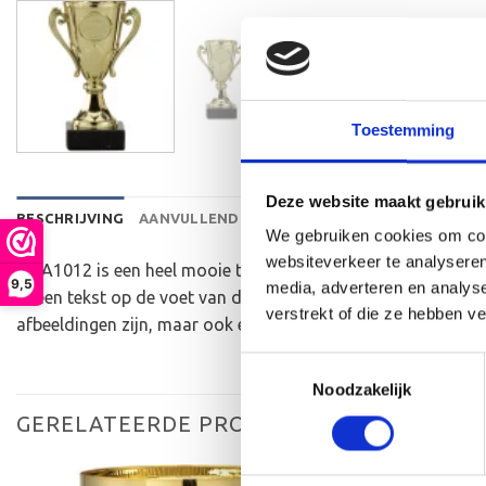
Toestemming
Deze website maakt gebruik
BESCHRIJVING
AANVULLENDE INFORMATIE
BEOORDELINGEN 
We gebruiken cookies om cont
websiteverkeer te analyseren
De A1012 is een heel mooie trofee die zeer geschikt is voor
9,5
media, adverteren en analys
er een tekst op de voet van de beker aan te brengen. Op de
verstrekt of die ze hebben v
afbeeldingen zijn, maar ook een eigen logo of afbeelding. D
Toestemmingsselectie
Noodzakelijk
GERELATEERDE PRODUCTEN