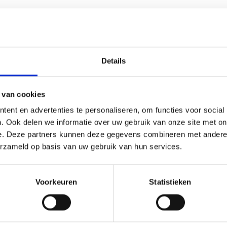
Details
 van cookies
(0)
ent en advertenties te personaliseren, om functies voor social
. Ook delen we informatie over uw gebruik van onze site met on
 ieder (sport)toernooi, businessevenement of als een leuk cade
e. Deze partners kunnen deze gegevens combineren met andere i
 beker zelf kunnen we een door jou gekozen afbeelding op pla
erzameld op basis van uw gebruik van hun services.
eze kun je uploaden via het menu
Voorkeuren
Statistieken