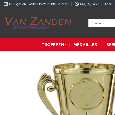
Ga
INFO@VANZANDENSPORTPRIJZEN.NL
MA, DI, DO, VR: 12:0
naar
inhoud
Zoeken
naar:
TROFEEËN
MEDAILLES
BEE