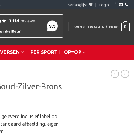
7
Verlanglijst
Login
0
WINKELWAGEN /
€
0.00
IVERSEN
PER SPORT
OP=OP
oud-Zilver-Brons
geleverd inclusief label op
standaard afbeelding, eigen
er