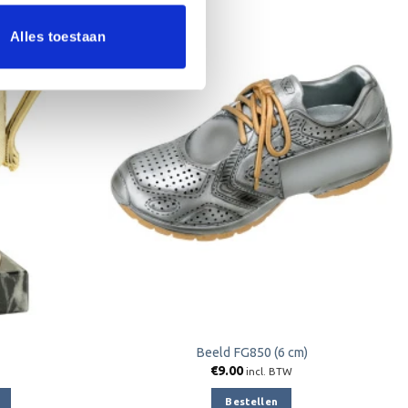
Alles toestaan
Toevoegen
Toevoegen
aan
aan
verlanglijst
verlanglijst
Beeld FG850 (6 cm)
€
9.00
incl. BTW
Bestellen