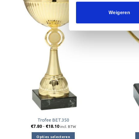
Weigeren
Toevoegen
aan
verlanglijst
Trofee BET.350
Prijsklasse:
€
7.80
-
€
18.10
incl. BTW
€7.80
tot
Opties selecteren