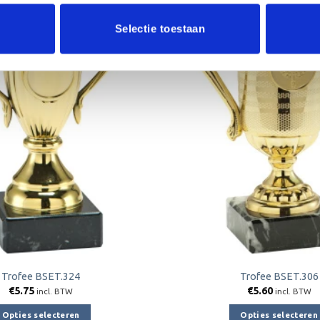
Selectie toestaan
Toevoegen
aan
verlanglijst
Trofee BSET.324
Trofee BSET.306
€
5.75
€
5.60
incl. BTW
incl. BTW
Opties selecteren
Opties selecteren