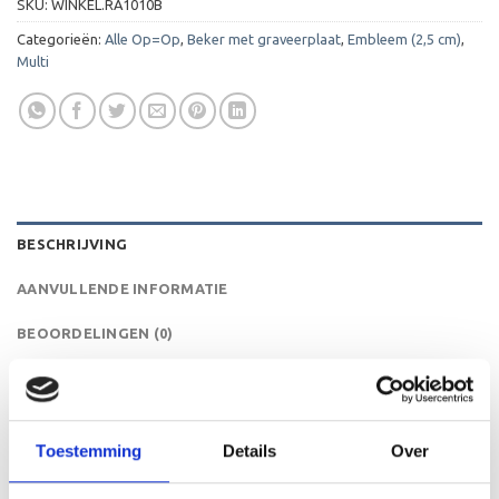
SKU:
WINKEL.RA1010B
Categorieën:
Alle Op=Op
,
Beker met graveerplaat
,
Embleem (2,5 cm)
,
Multi
BESCHRIJVING
AANVULLENDE INFORMATIE
BEOORDELINGEN (0)
De A1010B is een heel mooie trofee die zeer geschikt is
voor ieder (sport)toernooi, businessevenement of als een
leuk cadeau om uit te reiken. We kunnen de beker
Toestemming
Details
Over
personaliseren door er een tekst op de voet van de beker
aan te brengen. We graveren de tekst gecentreerd op een