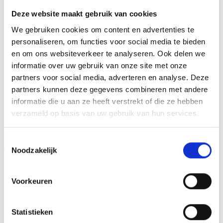
aluminium plaatje.Op de beker zelf kunnen we een door
Deze website maakt gebruik van cookies
jou gekozen afbeelding op plakken. Dit kan een van onze
We gebruiken cookies om content en advertenties te
tweehonderd standaard afbeeldingen zijn, maar ook een
personaliseren, om functies voor social media te bieden
eigen logo of afbeelding. Deze kun je uploaden via het
en om ons websiteverkeer te analyseren. Ook delen we
menu
informatie over uw gebruik van onze site met onze
partners voor social media, adverteren en analyse. Deze
partners kunnen deze gegevens combineren met andere
informatie die u aan ze heeft verstrekt of die ze hebben
GERELATEERDE PRODUCTEN
verzameld op basis van uw gebruik van hun services.
Toestemmingsselectie
Aanbieding!
Aanbieding!
Noodzakelijk
Toevoegen
Toevoegen
aan
aan
verlanglijst
verlanglijst
Voorkeuren
Statistieken