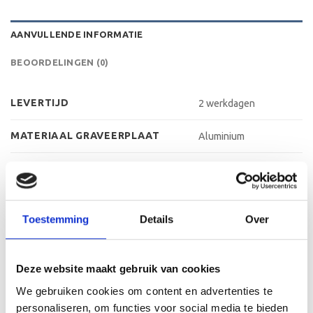
AANVULLENDE INFORMATIE
BEOORDELINGEN (0)
LEVERTIJD
2 werkdagen
MATERIAAL GRAVEERPLAAT
Aluminium
MAX AANTAL REGELS
3 regels
MAX TEKENS PER REGEL
30 leestekens
Toestemming
Details
Over
METHODE PERSONALISATIE
Graveren
HOOGTE
40 cm, 45 cm, 50 cm
Deze website maakt gebruik van cookies
We gebruiken cookies om content en advertenties te
personaliseren, om functies voor social media te bieden