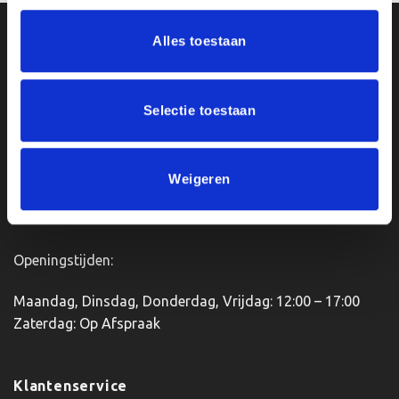
Ons Adres
Alles toestaan
Van Zanden Sportprijzen
Selectie toestaan
Bredaseweg 56
4901KM Oosterhout
kvk: 92898432
BTWnr. NL004987898B09
Weigeren
Openingstijden:
Maandag, Dinsdag, Donderdag, Vrijdag: 12:00 – 17:00
Zaterdag: Op Afspraak
Klantenservice