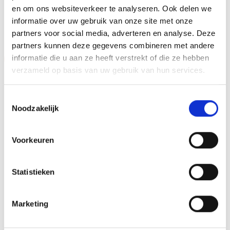
en om ons websiteverkeer te analyseren. Ook delen we
GERELATEERDE PRODUCTEN
informatie over uw gebruik van onze site met onze
partners voor social media, adverteren en analyse. Deze
partners kunnen deze gegevens combineren met andere
informatie die u aan ze heeft verstrekt of die ze hebben
Aanbieding!
Aanbieding!
verzameld op basis van uw gebruik van hun services.
Toevoegen
Toevoegen
aan
aan
verlanglijst
verlanglijst
Toestemmingsselectie
Noodzakelijk
Voorkeuren
Beeld FG914 (12 cm) OP=OP
Beeld FG283 (10 cm) OP=OP
Statistieken
Oorspronkelijke
Huidige
Oorspronkelijke
Huidige
€
7.60
€
6.10
€
5.15
€
4.15
incl. BTW
incl. BTW
prijs
prijs
prijs
prijs
was:
is:
was:
is:
Marketing
Bestellen
Bestellen
€7.60.
€6.10.
€5.15.
€4.15.