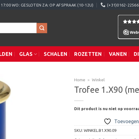
0 - 17:00 WO: GESLOTEN ZA: OP AFSPRAAK (10-12U)
(+31)0162-22566
LDEN
GLAS
SCHALEN
ROZETTEN
VANEN
D
Home
»
Winkel
Trofee 1.X90 (me
Toevoegen
Dit product is nu niet op voorra
aan
verlanglijst
Toevoegen 
SKU:
WINKEL.B1.X90.09