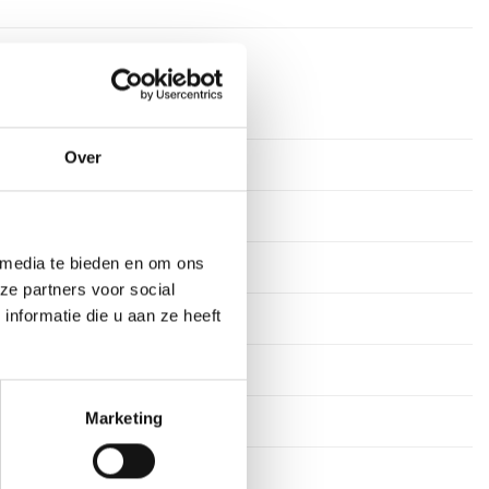
erkdagen
Over
minium
gels
 media te bieden en om ons
eestekens
ze partners voor social
nformatie die u aan ze heeft
veren
m, 14 cm, 8 cm
Marketing