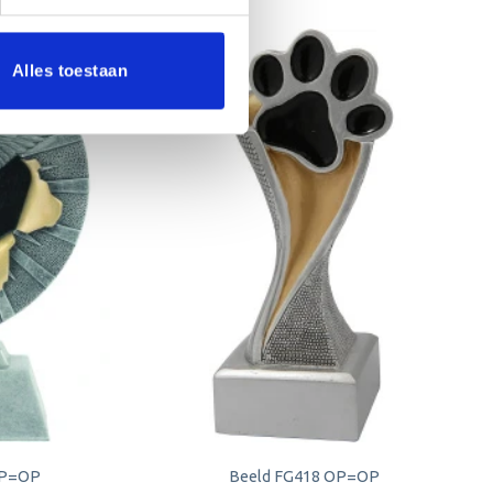
Alles toestaan
Aanbieding!
Toevoegen
Toevoegen
aan
aan
verlanglijst
verlanglijst
 OP=OP
Beeld FG418 OP=OP