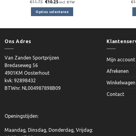
Oorspronkelijke
Huidige
€
11.75
€
10.25
€
1
incl. BTW
prijs
prijs
was:
is:
Opties selecteren
€11.75.
€10.25.
Dit
product
heeft
meerdere
Ons Adres
Klantenser
variaties.
Deze
Van Zanden Sportprijzen
Mijn account
optie
Bredaseweg 56
kan
Afrekenen
4901KM Oosterhout
gekozen
kvk: 92898432
worden
Winkelwagen
BTWnr. NL004987898B09
op
Contact
de
productpagina
Openingstijden:
Maandag, Dinsdag, Donderdag, Vrijdag: