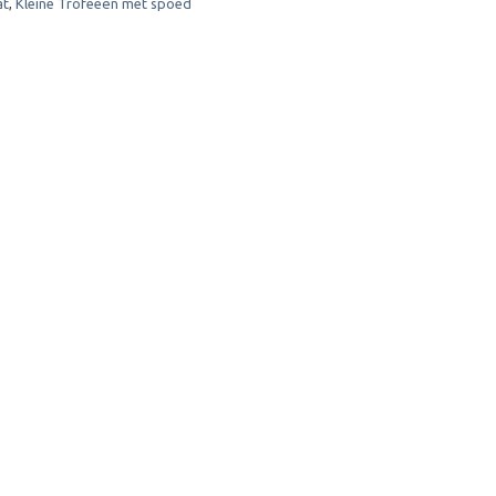
at
,
Kleine Trofeeën met spoed