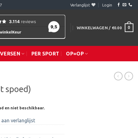
7
Verlanglijst
Login
0
WINKELWAGEN /
€
0.00
IVERSEN
PER SPORT
OP=OP
t spoed)
ad en niet beschikbaar.
aan verlanglijst