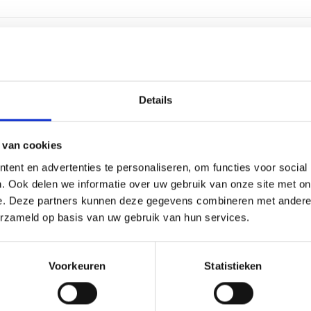
1 w
Details
Alu
3 re
 van cookies
ent en advertenties te personaliseren, om functies voor social
30 l
. Ook delen we informatie over uw gebruik van onze site met on
e. Deze partners kunnen deze gegevens combineren met andere i
Gra
erzameld op basis van uw gebruik van hun services.
11 c
Voorkeuren
Statistieken