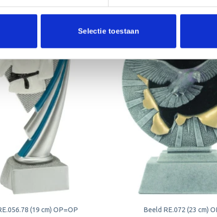
Selectie toestaan
Aanbieding!
Toevoegen
aan
verlanglijst
RE.056.78 (19 cm) OP=OP
Beeld RE.072 (23 cm)