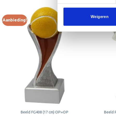
Weigeren
Aanbieding!
Aanbieding!
Toevoegen
aan
verlanglijst
Beeld FG408 (17 cm) OP=OP
Beeld 