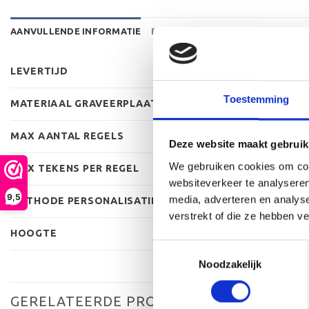
AANVULLENDE INFORMATIE
BEOORDELINGEN (0)
LEVERTIJD
Toestemming
MATERIAAL GRAVEERPLAAT
MAX AANTAL REGELS
Deze website maakt gebruik
We gebruiken cookies om cont
MAX TEKENS PER REGEL
websiteverkeer te analyseren
9,5
media, adverteren en analys
METHODE PERSONALISATIE
verstrekt of die ze hebben v
HOOGTE
Toestemmingsselectie
Noodzakelijk
GERELATEERDE PRODUCTEN