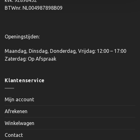
kvk: 92898432
op
BTWnr. NL004987898B09
de
productpagina
Openingstijden:
Maandag, Dinsdag, Donderdag, Vrijdag: 12:00 – 17:00
Zaterdag: Op Afspraak
Klantenservice
Mijn account
Afrekenen
Winkelwagen
Contact