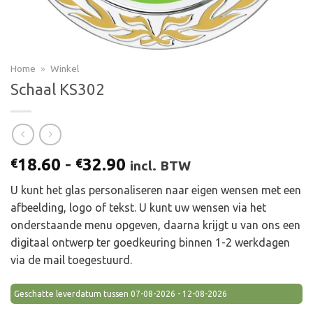
Home
»
Winkel
Schaal KS302
Prijsklasse:
18.60
-
32.90
€
€
incl. BTW
€18.60
U kunt het glas personaliseren naar eigen wensen met een
tot
afbeelding, logo of tekst. U kunt uw wensen via het
€32.90
onderstaande menu opgeven, daarna krijgt u van ons een
digitaal ontwerp ter goedkeuring binnen 1-2 werkdagen
via de mail toegestuurd.
Geschatte leverdatum tussen 07-08-2026 - 12-08-2026