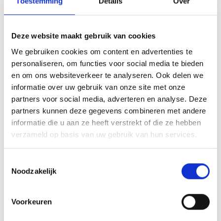
AANVULLENDE INFORMATIE
Toestemming
Details
Over
BEOORDELINGEN (0)
Deze website maakt gebruik van cookies
U kunt het glas personaliseren naar eigen wensen met een
We gebruiken cookies om content en advertenties te
afbeelding, logo of tekst. U kunt uw wensen via het
personaliseren, om functies voor social media te bieden
onderstaande menu opgeven, daarna krijgt u van ons een
en om ons websiteverkeer te analyseren. Ook delen we
digitaal ontwerp ter goedkeuring binnen 1-2 werkdagen
informatie over uw gebruik van onze site met onze
via de mail toegestuurd.
partners voor social media, adverteren en analyse. Deze
partners kunnen deze gegevens combineren met andere
informatie die u aan ze heeft verstrekt of die ze hebben
verzameld op basis van uw gebruik van hun services.
GERELATEERDE PRODUCTEN
Toestemmingsselectie
Noodzakelijk
Toevoegen
Toevoegen
Voorkeuren
aan
aan
verlanglijst
verlanglijst