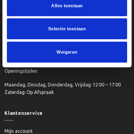
variaties.
Alles toestaan
Deze
optie
Van Zanden Sportprijzen
kan
Bredaseweg 56
gekozen
4901KM Oosterhout
Selectie toestaan
worden
kvk: 92898432
op
BTWnr. NL004987898B09
de
productpagina
Weigeren
Openingstijden:
Maandag, Dinsdag, Donderdag, Vrijdag: 12:00 – 17:00
Zaterdag: Op Afspraak
Klantenservice
Mijn account