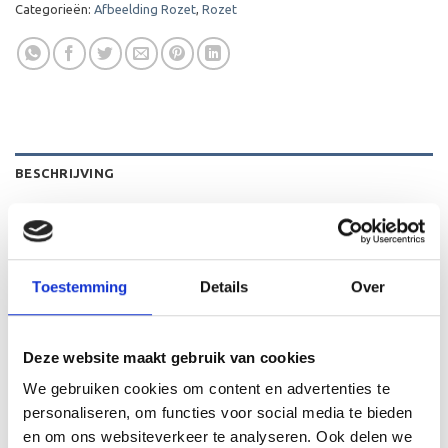
Categorieën:
Afbeelding Rozet
,
Rozet
BESCHRIJVING
AANVULLENDE INFORMATIE
BEOORDELINGEN (0)
Toestemming
Details
Over
Op de rozet is het mogelijk een tekst te bedrukken, ook is
het mogelijk om de rozet met een eigen logo te voorzien.
De rozet wordt kant-en-klaar geleverd.
Deze website maakt gebruik van cookies
We gebruiken cookies om content en advertenties te
personaliseren, om functies voor social media te bieden
en om ons websiteverkeer te analyseren. Ook delen we
GERELATEERDE PRODUCTEN