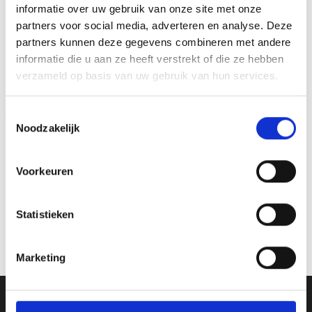
informatie over uw gebruik van onze site met onze
partners voor social media, adverteren en analyse. Deze
partners kunnen deze gegevens combineren met andere
informatie die u aan ze heeft verstrekt of die ze hebben
verzameld op basis van uw gebruik van hun services.
Toevoegen
Toevoegen
aan
aan
verlanglijst
verlanglijst
Toestemmingsselectie
Noodzakelijk
Voorkeuren
Sjerp met ster
Rozet – R.2
Statistieken
Prijsklasse:
€
24.85
-
€
28.25
€
3.40
incl. BTW
incl. BTW
€24.85
tot
Opties selecteren
Bestellen
€28.25
Dit
Marketing
product
heeft
meerdere
Ons Adres