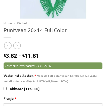
Home
»
Winkel
Puntvaan 20×14 Full Color
Prijsklasse:
3.82
-
11.81
€
€
€3.82
tot
Geschatte leverdatum: 24-08-2026
€11.81
Vaste Instelkosten
*
Voor de Full Color vanen berekenen we vaste
instelkosten van €60,- incl. BTW (49,59 excl. BTW)
Akkoord
[+€60.00]
Franje
*