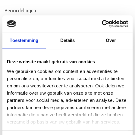
Beoordelingen
Er zijn nog geen beoordelingen.
Toestemming
Details
Over
Wees de eerste om “Puntvaan 20×14 Full Color”
te beoordelen
Deze website maakt gebruik van cookies
Je waardering
*
We gebruiken cookies om content en advertenties te
1 van de 5 sterren
2 van de 5 sterren
personaliseren, om functies voor social media te bieden
3 van de 5 sterren
en om ons websiteverkeer te analyseren. Ook delen we
informatie over uw gebruik van onze site met onze
4 van de 5 sterren
partners voor social media, adverteren en analyse. Deze
5 van de 5 sterren
partners kunnen deze gegevens combineren met andere
informatie die u aan ze heeft verstrekt of die ze hebben
Je beoordeling
*
verzameld op basis van uw gebruik van hun services.