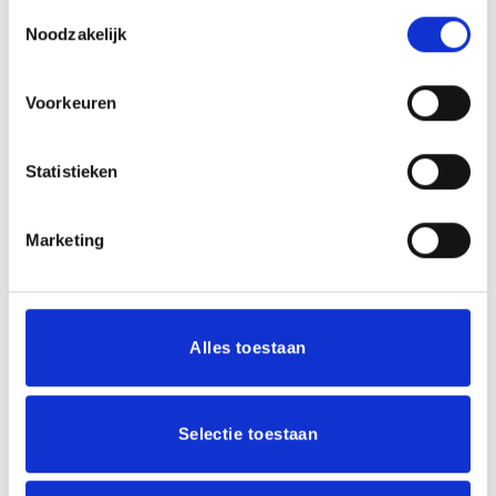
Toestemmingsselectie
Noodzakelijk
Voorkeuren
Naam
*
Statistieken
E-mail
*
Marketing
Mijn naam, e-mail en site opslaan in deze
Alles toestaan
browser voor de volgende keer wanneer ik een
reactie plaats.
Selectie toestaan