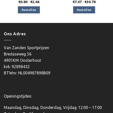
:
Prijsklasse:
Prijsklasse:
€
0.80
-
€
2.46
€
7.07
-
€
34.78
€0.80
€7.07
tot
tot
Bestellen
Bestellen
€2.46
€34.78
Ons Adres
Van Zanden Sportprijzen
Bredaseweg 56
4901KM Oosterhout
kvk: 92898432
BTWnr. NL004987898B09
Openingstijden:
Maandag, Dinsdag, Donderdag, Vrijdag: 12:00 – 17:00