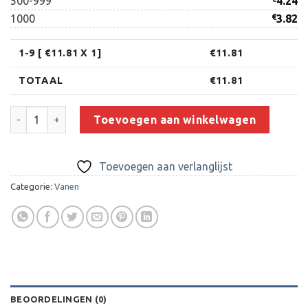
500-999
4.24
1000
€
3.82
1-9 [ €
11.81
X 1]
€
11.81
TOTAAL
€
11.81
Puntvaan 20x14 Full Color aantal
Toevoegen aan winkelwagen
Toevoegen aan verlanglijst
Categorie:
Vanen
BEOORDELINGEN (0)