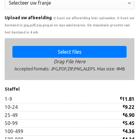
Upload uw afbeelding
U kunt uw afbeelding hier uploaden. U kunt uw
bestand in jpg,pdf,zip,png,ai en eps aanleveren. De maximale grootte van
het bestand is 4 mb
Select files
Drag File Here
Accepted formats: JPG,PDF,ZIP,PNG,AI,EPS. Max size: 4MB
Staffel
1-9
€
11.81
10-24
€
9.22
25-49
€
6.90
50-99
€
5.45
100-499
€
4.36
€