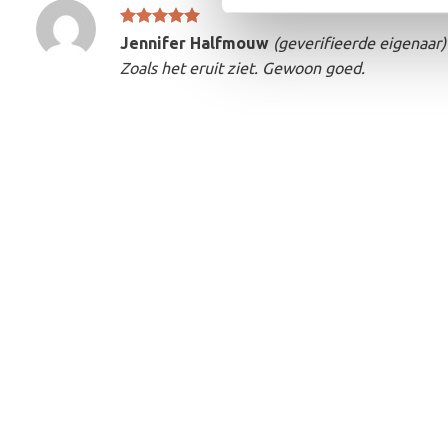
Gewaardeerd
Jennifer Halfmouw
(geverifieerde eigenaar)
5
uit 5
Zoals het eruit ziet. Gewoon goed.