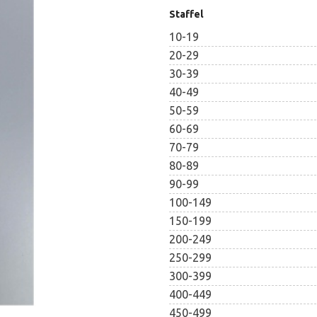
€2.02
Staffel
10-19
20-29
30-39
40-49
50-59
60-69
70-79
80-89
90-99
100-149
150-199
200-249
250-299
300-399
400-449
450-499