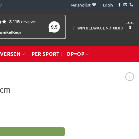
7
Verlanglijst
Login
0
WINKELWAGEN /
€
0.00
IVERSEN
PER SPORT
OP=OP
 cm
lasse: