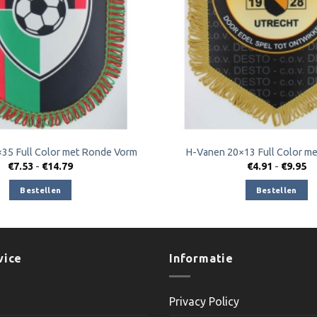
35 Full Color met Ronde Vorm
H-Vanen 20×13 Full Color m
Prijsklasse:
Pr
€
7.53
-
€
14.79
€
4.91
-
€
9.95
€7.53
€4
tot
to
Bestellen
Bestellen
€14.79
€9
vice
Informatie
Privacy Policy