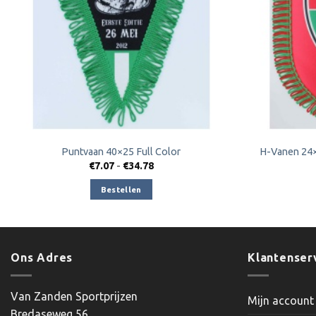
Puntvaan 40×25 Full Color
H-Vanen 24×
Prijsklasse:
€
7.07
-
€
34.78
€7.07
tot
Bestellen
€34.78
Ons Adres
Klantenser
Van Zanden Sportprijzen
Mijn account
Bredaseweg 56