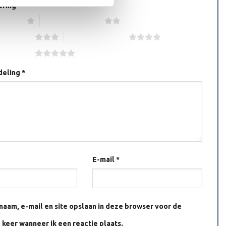
ering
*
 sterren
2 van de 5 sterren
 5 sterren
4 van de 5 sterren
 5 sterren
deling
*
E-mail
*
 naam, e-mail en site opslaan in deze browser voor de
keer wanneer ik een reactie plaats.