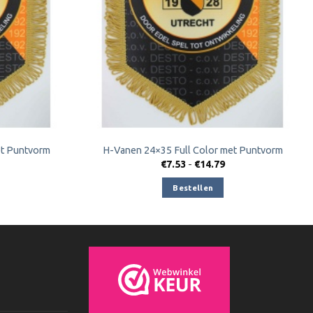
et Puntvorm
H-Vanen 24×35 Full Color met Puntvorm
ijsklasse:
Prijsklasse:
€
7.53
-
€
14.79
.91
€7.53
t
tot
Bestellen
.95
€14.79