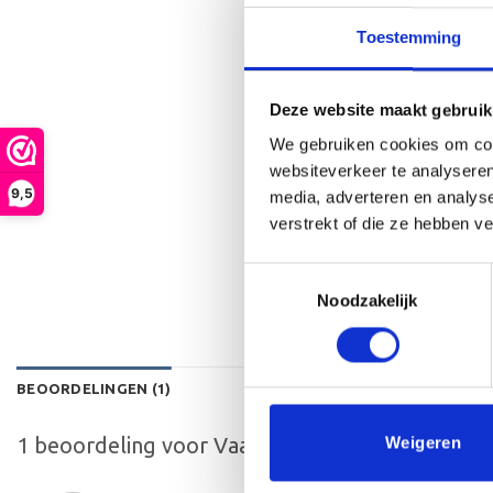
Toestemming
Deze website maakt gebruik
We gebruiken cookies om cont
websiteverkeer te analyseren
9,5
media, adverteren en analys
verstrekt of die ze hebben v
Toestemmingsselectie
Noodzakelijk
BEOORDELINGEN (1)
1 beoordeling voor
Vaan Satijn 18×5 cm
Weigeren