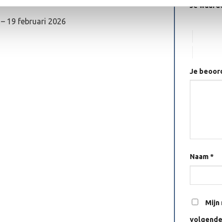
Je waard
1 van de 5
–
19 februari 2026
3 van de
5 van de
Je beoor
Naam
*
Mijn
volgende 