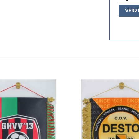
Toevoegen
aan
verlanglijst