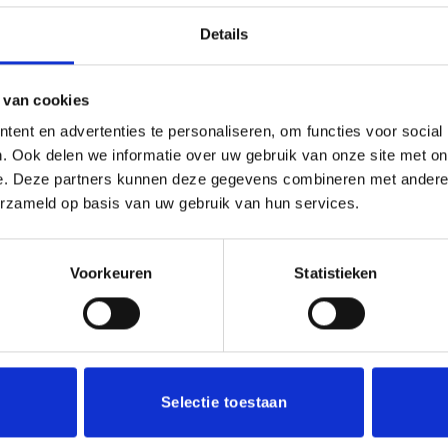
Details
TOTAAL
Vaan Satijn 18x5 cm aantal
Toevoege
 van cookies
ent en advertenties te personaliseren, om functies voor social
. Ook delen we informatie over uw gebruik van onze site met on
Toevoegen 
e. Deze partners kunnen deze gegevens combineren met andere i
Categorie:
Vanen
erzameld op basis van uw gebruik van hun services.
Voorkeuren
Statistieken
Selectie toestaan
Een be