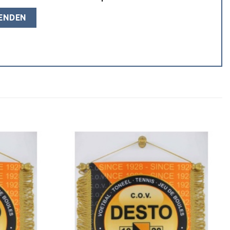
Toevoegen
Toevoegen
aan
aan
verlanglijst
verlanglijst