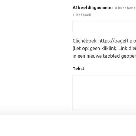
Afbeeldingnummer
U kunt het 
clichéboek
Clichéboek: https://pageflip
(Let op: geen kliklink. Link d
in een nieuwe tabblad geope
Tekst
10-19 [ €
2.02
X 10]
AFBEELDING STANDAAR