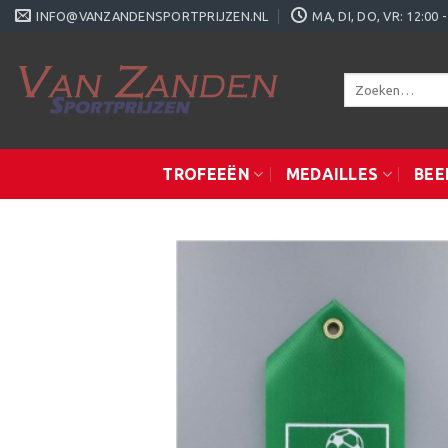
Ga
INFO@VANZANDENSPORTPRIJZEN.NL
MA, DI, DO, VR: 12:0
naar
inhoud
Zoeken
naar:
TROFEEËN
MEDAILLES
BEE