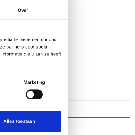
Over
€
27.70
n aan winkelwagen
 media te bieden en om ons
ze partners voor social
aan verlanglijst
nformatie die u aan ze heeft
Marketing
Alles toestaan
oordeling toevoegen