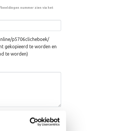
afbeeldingen nummer zien via het
.online/p5706clicheboek/
ient gekopieerd te worden en
nd te worden)
€
20.20
D AFBEELDING
€
7.50