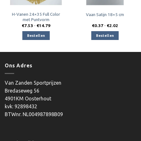
H-Vanen 24×35 Full Color
Vaan Satijn 18×5 cm
met Puntvorm
e:
Prijsklasse:
Prijsklasse:
€
7.53
-
€
14.79
€
0.37
-
€
2.02
€7.53
€0.37
tot
tot
Bestellen
Bestellen
€14.79
€2.02
Ons Adres
Van Zanden Sportprijzen
Bredaseweg 56
4901KM Oosterhout
kvk: 92898432
BTWnr. NL004987898B09