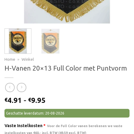
Home
»
Winkel
H-Vanen 20×13 Full Color met Puntvorm
Prijsklasse:
4.91
-
9.95
€
€
€4.91
tot
Geschatte leverdatum: 20-08-2026
€9.95
Vaste Instelkosten
*
Voor de Full Color vanen berekenen we vaste
instelkosten van €60,- incl. BTW (49,59 excl. BTW)