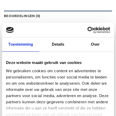
BEOORDELINGEN (0)
Beoordelingen
Er zijn nog geen beoordelingen.
Toestemming
Details
Over
Wees de eerste om “H-Vanen 20×13 Full Color
Deze website maakt gebruik van cookies
met Puntvorm” te beoordelen
We gebruiken cookies om content en advertenties te
Je waardering
*
personaliseren, om functies voor social media te bieden
en om ons websiteverkeer te analyseren. Ook delen we
1 van de 5 sterren
2 van de 5 sterren
informatie over uw gebruik van onze site met onze
3 van de 5 sterren
partners voor social media, adverteren en analyse. Deze
4 van de 5 sterren
partners kunnen deze gegevens combineren met andere
informatie die u aan ze heeft verstrekt of die ze hebben
5 van de 5 sterren
verzameld op basis van uw gebruik van hun services.