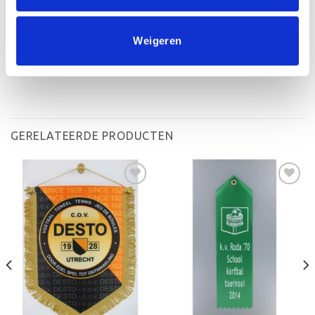
Weigeren
GERELATEERDE PRODUCTEN
Toevoegen
Toevoegen
aan
aan
verlanglijst
verlanglijst