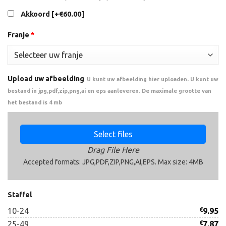
Akkoord
[+€60.00]
Franje
*
Upload uw afbeelding
U kunt uw afbeelding hier uploaden. U kunt uw
bestand in jpg,pdf,zip,png,ai en eps aanleveren. De maximale grootte van
het bestand is 4 mb
Select files
Drag File Here
Accepted formats: JPG,PDF,ZIP,PNG,AI,EPS. Max size: 4MB
Staffel
10-24
€
9.95
25-49
€
7.87