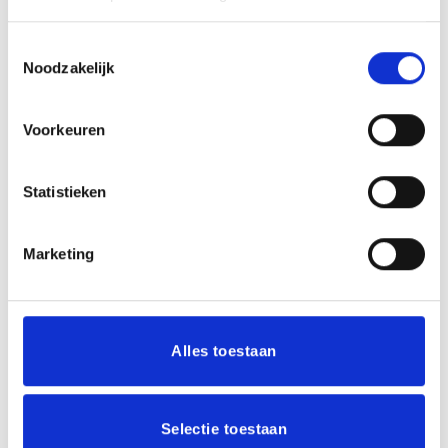
Je beoordeling
*
Toestemmingsselectie
Noodzakelijk
Voorkeuren
Naam
*
Statistieken
Marketing
E-mail
*
Alles toestaan
Mijn naam, e-mail en site opslaan in deze
browser voor de volgende keer wanneer ik een
Selectie toestaan
reactie plaats.