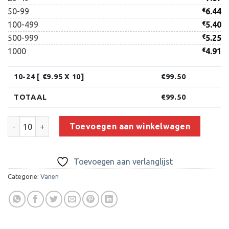
50-99
€
6.44
100-499
€
5.40
500-999
€
5.25
1000
€
4.91
10-24 [ €
9.95
X 10]
€
99.50
TOTAAL
€
99.50
H-Vanen 20x13 Full Color met Puntvorm aantal
Toevoegen aan winkelwagen
Toevoegen aan verlanglijst
Categorie:
Vanen