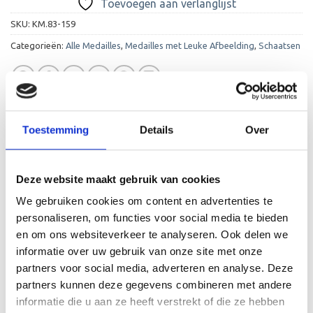
Toevoegen aan verlanglijst
SKU:
KM.83-159
Categorieën:
Alle Medailles
,
Medailles met Leuke Afbeelding
,
Schaatsen
Toestemming
Details
Over
BESCHRIJVING
Deze website maakt gebruik van cookies
AANVULLENDE INFORMATIE
We gebruiken cookies om content en advertenties te
BEOORDELINGEN (0)
personaliseren, om functies voor social media te bieden
en om ons websiteverkeer te analyseren. Ook delen we
Een hartstikke leuke medaille die wordt geleverd met
informatie over uw gebruik van onze site met onze
gratis gravure op de achterkant van de medaille en een
partners voor social media, adverteren en analyse. Deze
gratis lint. De medaille wordt kant-en-klaar aangeleverd
partners kunnen deze gegevens combineren met andere
en kan meteen uitgereikt worden. De tekst wordt op de
informatie die u aan ze heeft verstrekt of die ze hebben