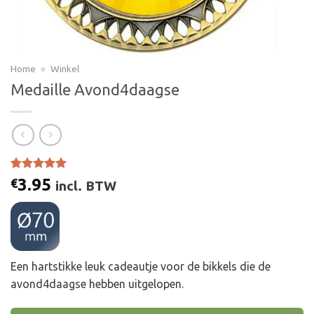
Home
»
Winkel
Medaille Avond4daagse
Gewaardeerd
4
3.95
€
incl. BTW
5.00
op 5
gebaseerd
op
klant
waarderingen
Een hartstikke leuk cadeautje voor de bikkels die de
avond4daagse hebben uitgelopen.