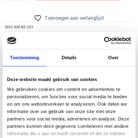
Toevoegen aan verlanglijst
SKU:
KM.83-201
Categorieën:
Alle Medailles
,
Medailles met Leuke Afbeelding
Toestemming
Details
Over
Deze website maakt gebruik van cookies
BESCHRIJVING
We gebruiken cookies om content en advertenties te
personaliseren, om functies voor social media te bieden
AANVULLENDE INFORMATIE
en om ons websiteverkeer te analyseren. Ook delen we
informatie over uw gebruik van onze site met onze
BEOORDELINGEN (4)
partners voor social media, adverteren en analyse. Deze
partners kunnen deze gegevens combineren met andere
Deze medaille, speciaal ontworpen voor de
informatie die u aan ze heeft verstrekt of die ze hebben
avond4daagse, heeft een diameter van 70mm en kunt u