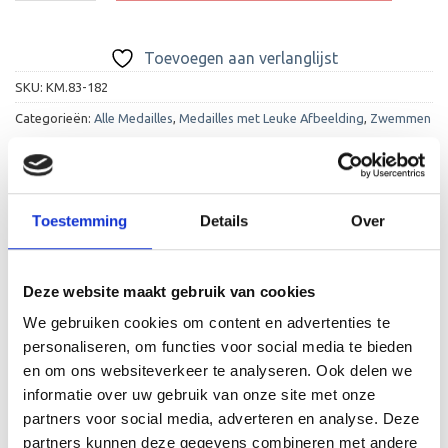
Toevoegen aan verlanglijst
SKU:
KM.83-182
Categorieën:
Alle Medailles
,
Medailles met Leuke Afbeelding
,
Zwemmen
Toestemming
Details
Over
BESCHRIJVING
Deze website maakt gebruik van cookies
We gebruiken cookies om content en advertenties te
AANVULLENDE INFORMATIE
personaliseren, om functies voor social media te bieden
BEOORDELINGEN (2)
en om ons websiteverkeer te analyseren. Ook delen we
informatie over uw gebruik van onze site met onze
Een hartstikke leuke medaille die wordt geleverd met
partners voor social media, adverteren en analyse. Deze
gratis gravure op de achterkant van de medaille en een
partners kunnen deze gegevens combineren met andere