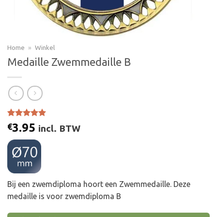
Home
»
Winkel
Medaille Zwemmedaille B
Gewaardeerd
2
3.95
€
incl. BTW
5.00
op 5
gebaseerd
op
klant
waarderingen
Bij een zwemdiploma hoort een Zwemmedaille. Deze
medaille is voor zwemdiploma B