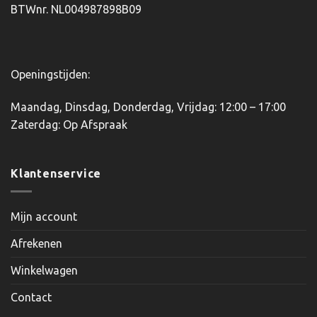
BTWnr. NL004987898B09
de
de
productpagina
productpagina
Openingstijden:
Maandag, Dinsdag, Donderdag, Vrijdag: 12:00 – 17:00
Zaterdag: Op Afspraak
Klantenservice
Mijn account
Afrekenen
Winkelwagen
Contact