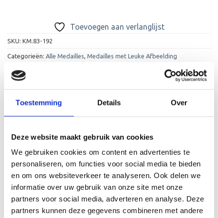
Toevoegen aan verlanglijst
SKU:
KM.83-192
Categorieën:
Alle Medailles
,
Medailles met Leuke Afbeelding
Toestemming
Details
Over
BESCHRIJVING
Deze website maakt gebruik van cookies
We gebruiken cookies om content en advertenties te
AANVULLENDE INFORMATIE
personaliseren, om functies voor social media te bieden
BEOORDELINGEN (0)
en om ons websiteverkeer te analyseren. Ook delen we
informatie over uw gebruik van onze site met onze
Een hartstikke leuke medaille die wordt geleverd met
partners voor social media, adverteren en analyse. Deze
gratis gravure op de achterkant van de medaille en een
partners kunnen deze gegevens combineren met andere