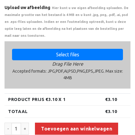
Upload uw afbeelding
Hier kunt u uw eigen afbeelding uploaden. De
maximale grootte van het bestand is 4 MB en u kunt .jpg, png, .pdf, .ai, psd
en .eps-files uploaden. Indien er een foutmelding optreedt, kunt u deze
optie leeg laten en de afbeelding na het plaatsen van de bestelling per
mail naar ons toesturen.
Select files
Drag File Here
Accepted formats: JPG,PDF,AI,PSD,PNG,EPS,JPEG. Max size:
4MB
PRODUCT PRIJS €
3.10
X 1
€
3.10
TOTAAL
€
3.10
Medaille D42A.01 (70 mm) aantal
Toevoegen aan winkelwagen