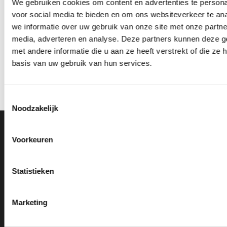
We gebruiken cookies om content en advertenties te persona
voor social media te bieden en om ons websiteverkeer te an
we informatie over uw gebruik van onze site met onze partne
Trofee BSET.168B
Trofee BSET.246
media, adverteren en analyse. Deze partners kunnen deze 
Prijsklasse:
€
5.95
€
6.20
-
€
7.35
incl. BTW
incl. BTW
met andere informatie die u aan ze heeft verstrekt of die z
€6.20
tot
basis van uw gebruik van hun services.
Opties selecteren
Opties selecteren
€7.35
Dit
Dit
product
product
heeft
heeft
Toestemmingsselectie
meerdere
meerdere
Noodzakelijk
variaties.
variaties.
Deze
Deze
Ons Adres
optie
optie
Voorkeuren
kan
kan
Van Zanden Sportprijzen
gekozen
gekozen
Statistieken
worden
worden
Bredaseweg 56
op
op
4901KM Oosterhout
de
de
kvk: 92898432
Marketing
productpagina
productpagina
BTWnr. NL004987898B09