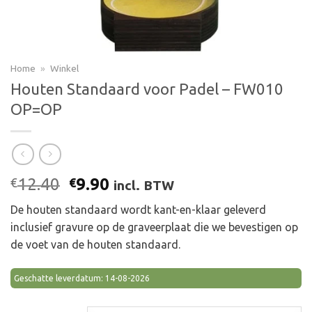
Home
»
Winkel
Houten Standaard voor Padel – FW010
OP=OP
Oorspronkelijke
Huidige
12.40
9.90
€
€
incl. BTW
prijs
prijs
De houten standaard wordt kant-en-klaar geleverd
was:
is:
inclusief gravure op de graveerplaat die we bevestigen op
€12.40.
€9.90.
de voet van de houten standaard.
Geschatte leverdatum: 14-08-2026