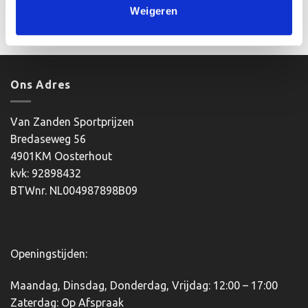
prijs
prijs
prijs
prijs
Weigeren
was:
is:
was:
is:
Bestellen
Bestellen
€9.45.
€7.95.
€9.60.
€8.10.
Ons Adres
Van Zanden Sportprijzen
Bredaseweg 56
4901KM Oosterhout
kvk: 92898432
BTWnr. NL004987898B09
Openingstijden:
Maandag, Dinsdag, Donderdag, Vrijdag: 12:00 – 17:00
Zaterdag: Op Afspraak