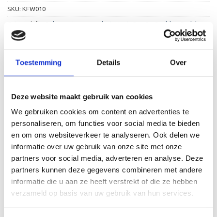
SKU:
KFW010
Categorieën:
Beker met graveerplaat
,
Hout
,
Op=Op Beelden
,
Padel
Toestemming
Details
Over
Deze website maakt gebruik van cookies
BESCHRIJVING
We gebruiken cookies om content en advertenties te
AANVULLENDE INFORMATIE
personaliseren, om functies voor social media te bieden
en om ons websiteverkeer te analyseren. Ook delen we
BEOORDELINGEN (0)
informatie over uw gebruik van onze site met onze
partners voor social media, adverteren en analyse. Deze
De FW010 is een heel mooie houten standaard die zeer
partners kunnen deze gegevens combineren met andere
geschikt is voor ieder (sport)toernooi of
informatie die u aan ze heeft verstrekt of die ze hebben
businessevenement. We kunnen de houten standaard
verzameld op basis van uw gebruik van hun services.
personaliseren door er een tekst op de voet van de beker
aan te brengen. We graveren de tekst gecentreerd op een