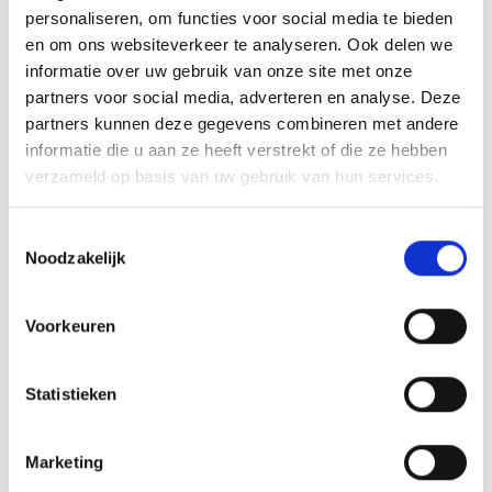
personaliseren, om functies voor social media te bieden
GERELATEERDE PRODUCTEN
en om ons websiteverkeer te analyseren. Ook delen we
informatie over uw gebruik van onze site met onze
partners voor social media, adverteren en analyse. Deze
partners kunnen deze gegevens combineren met andere
informatie die u aan ze heeft verstrekt of die ze hebben
Toevoegen
Toevoegen
verzameld op basis van uw gebruik van hun services.
aan
aan
verlanglijst
verlanglijst
Toestemmingsselectie
Noodzakelijk
Voorkeuren
Statistieken
Medaille Tennis Rood 3e
Medaille Tennis Rood 3e
plaats Meisje
plaats jongen
€
3.95
€
3.95
incl. BTW
incl. BTW
Marketing
Opties selecteren
Opties selecteren