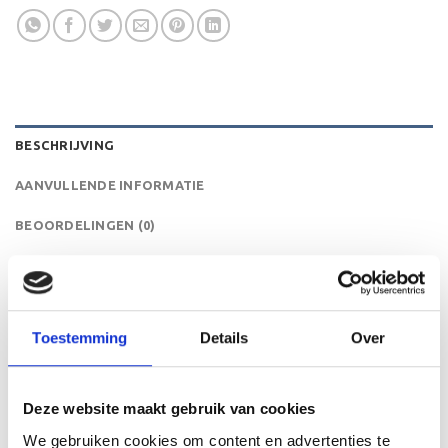
BESCHRIJVING
AANVULLENDE INFORMATIE
BEOORDELINGEN (0)
De FW011 is een heel mooie houten standaard die zeer
geschikt is voor ieder (sport)toernooi of
businessevenement. We kunnen de houten standaard
Toestemming
Details
Over
personaliseren door er een tekst op de voet van de beker
aan te brengen. We graveren de tekst gecentreerd op een
aluminium plaatje.
Deze website maakt gebruik van cookies
We gebruiken cookies om content en advertenties te