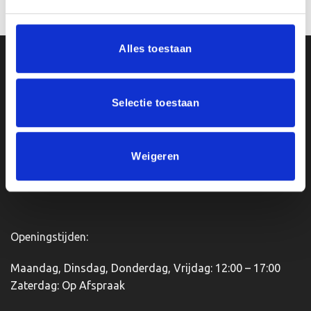
Dit
Dit
product
product
heeft
heeft
Alles toestaan
meerdere
meerdere
Ons Adres
variaties.
variaties.
Deze
Deze
Selectie toestaan
optie
optie
Van Zanden Sportprijzen
kan
kan
Bredaseweg 56
gekozen
gekozen
4901KM Oosterhout
worden
worden
kvk: 92898432
Weigeren
op
op
BTWnr. NL004987898B09
de
de
productpagina
productpagina
Openingstijden:
Maandag, Dinsdag, Donderdag, Vrijdag: 12:00 – 17:00
Zaterdag: Op Afspraak