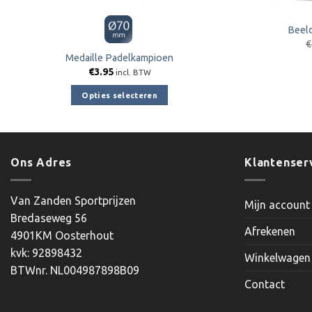
Beel
€
Medaille Padelkampioen
€
3.95
incl. BTW
Opties selecteren
Dit
product
heeft
meerdere
Ons Adres
Klantenser
variaties.
Deze
Van Zanden Sportprijzen
Mijn account
optie
Bredaseweg 56
kan
Afrekenen
4901KM Oosterhout
gekozen
kvk: 92898432
worden
Winkelwagen
BTWnr. NL004987898B09
op
Contact
de
productpagina