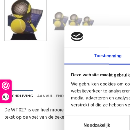
Toestemming
Deze website maakt gebruik
We gebruiken cookies om cont
websiteverkeer te analyseren
BESCHRIJVING
AANVULLENDE INFORMATIE
BEOORDELINGEN 
9,5
media, adverteren en analys
verstrekt of die ze hebben v
De WT027 is een heel mooie houten standaard die zeer gesc
tekst op de voet van de beker aan te brengen. We graveren d
Toestemmingsselectie
Noodzakelijk