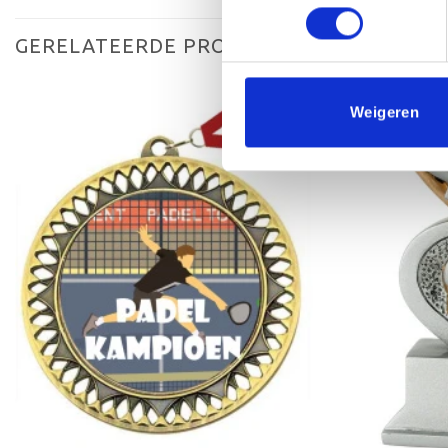
GERELATEERDE PRODUCTEN
Weigeren
Aanbieding!
Toevoegen
aan
verlanglijst