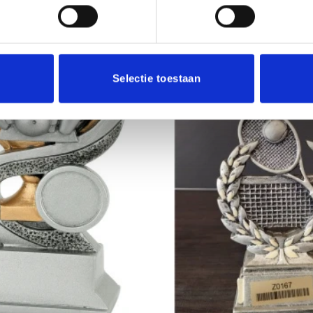
Selectie toestaan
Aanbieding!
Toevoegen
aan
verlanglijst