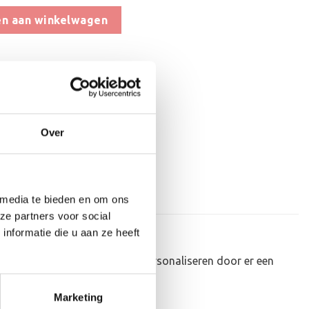
- WT027 aantal
n aan winkelwagen
aan verlanglijst
at
,
Hout
,
Padel
Over
 media te bieden en om ons
ze partners voor social
nformatie die u aan ze heeft
kunnen de houten standaard personaliseren door er een
Marketing