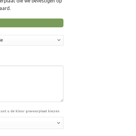
eerplaat die we bevestigen op
.05
aard.
kunt u de kleur graveerplaat kiezen