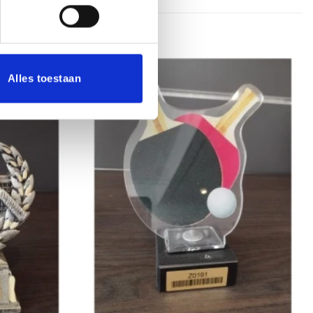
Alles toestaan
Aanbieding!
Toevoegen
Toevoegen
aan
aan
verlanglijst
verlanglijst