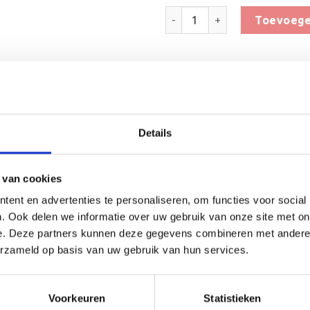
Houten Standaard voor Padel 
Toevoege
Toevoegen 
SKU:
KWT027
Categorieën:
Beker met graveerpla
Details
 van cookies
ent en advertenties te personaliseren, om functies voor social
. Ook delen we informatie over uw gebruik van onze site met on
(0)
e. Deze partners kunnen deze gegevens combineren met andere i
erzameld op basis van uw gebruik van hun services.
hikt is voor ieder (sport)toernooi of businessevenement. We 
e tekst gecentreerd op een aluminium plaatje.
Voorkeuren
Statistieken