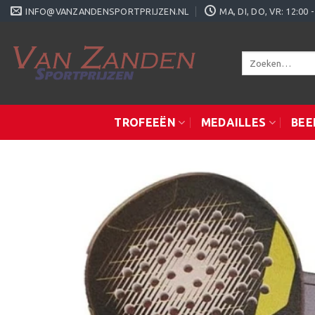
Ga
INFO@VANZANDENSPORTPRIJZEN.NL
MA, DI, DO, VR: 12:0
naar
inhoud
Zoeken
naar:
TROFEEËN
MEDAILLES
BEE