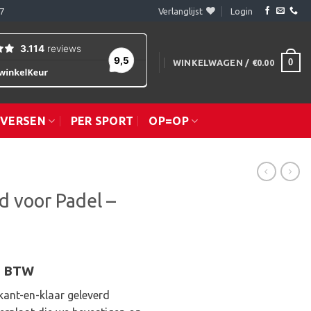
7
Verlanglijst
Login
0
WINKELWAGEN /
€
0.00
IVERSEN
PER SPORT
OP=OP
 voor Padel –
sklasse:
l. BTW
.10
ant-en-klaar geleverd