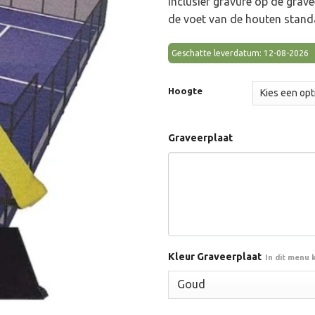
inclusief gravure op de grav
€12
de voet van de houten stand
Geschatte leverdatum: 12-08-2026
Hoogte
Graveerplaat
Kleur Graveerplaat
In dit menu 